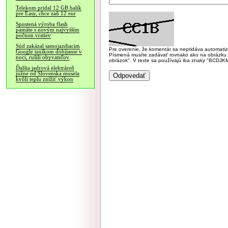
Telekom pridal 12 GB balík
pre Easy, chce zaň 12 eur
Spustená výroba flash
pamäte s novým najvyšším
počtom vrstiev
Súd zakázal samojazdiacim
Pre overenie, že komentár sa nepridáva automatizov
Google taxíkom dobíjanie v
Písmená musíte zadávať rovnako ako na obrázku veľk
noci, rušili obyvateľov
obrázok". V texte sa používajú iba znaky "BC
Ďalšia jadrová elektráreň
južne od Slovenska musela
kvôli teplu znížiť výkon