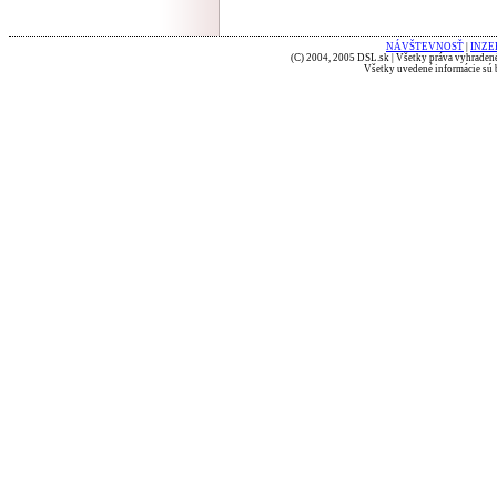
NÁVŠTEVNOSŤ
|
INZE
(C) 2004, 2005 DSL.sk | Všetky práva vyhradené
Všetky uvedené informácie sú b