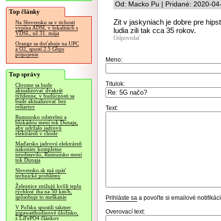
Od: Macko Pu | Pridané: 2020-04
Top články
Zit v jaskyniach je dobre pre hi
Na Slovensku sa v tichosti
vypína ADSL v lokalitách s
ludia zili tak cca 35 rokov.
VDSL, už 31. mája
Odpovedať
Orange sa doťahuje na UPC
a O2, spustí 2.5 Gbps
pripojenie
Meno:
Top správy
Titulok:
Chrome sa bude
aktualizovať dvakrát
týždenne, v budúcnosti sa
bude aktualizovať bez
reštartov
Text:
Rumunsko odstrelmi a
blokádou mení tok Dunaja,
aby udržalo jadrovú
elektráreň v chode
Maďarsko jadrovú elektráreň
nakoniec kompletne
neodstavilo, Rumunsko mení
tok Dunaja
Slovensko.sk má opäť
technické problémy
Železnice znižujú kvôli teplu
rýchlosť iba na 50 km/h,
spôsobuje to meškanie
Prihláste sa
a povoľte si emailové notifiká
V Poľsku spustili takmer
Overovací text:
gigawatthodinové úložisko,
z LiFePO4 článkov