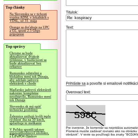
Top články
Titulok:
Na Slovensku sa v tichosti
vypína ADSL v lokalitách s
VDSL, už 31. mája
Text:
Orange sa doťahuje na UPC
a O2, spustí 2.5 Gbps
pripojenie
Top správy
Chrome sa bude
aktualizovať dvakrát
týždenne, v budúcnosti sa
bude aktualizovať bez
reštartov
Rumunsko odstrelmi a
blokádou mení tok Dunaja,
aby udržalo jadrovú
Prihláste sa
a povoľte si emailové notifiká
elektráreň v chode
Maďarsko jadrovú elektráreň
Overovací text:
nakoniec kompletne
neodstavilo, Rumunsko mení
tok Dunaja
Slovensko.sk má opäť
technické problémy
Železnice znižujú kvôli teplu
rýchlosť iba na 50 km/h,
spôsobuje to meškanie
Pre overenie, že komentár sa nepridáva automatizov
V Poľsku spustili takmer
Písmená musíte zadávať rovnako ako na obrázku veľk
gigawatthodinové úložisko,
obrázok". V texte sa používajú iba znaky "BC
z LiFePO4 článkov