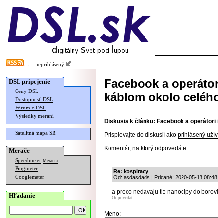
neprihlásený
Facebook a operátori
DSL pripojenie
Ceny DSL
káblom okolo celéh
Dostupnosť DSL
Fórum o DSL
Výsledky meraní
Diskusia k článku:
Facebook a operátori i
Satelitná mapa SR
Prispievajte do diskusií ako
prihlásený užív
Komentár, na ktorý odpovedáte:
Merače
Speedmeter
Merania
Pingmeter
Re: kospiracy
Googlemeter
Od: asdasdads | Pridané: 2020-05-18 08:48
a preco nedavaju tie nanocipy do borov
Hľadanie
Odpovedať
Meno: