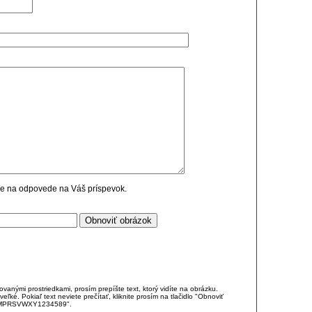
cie na odpovede na Váš príspevok.
anými prostriedkami, prosím prepíšte text, ktorý vidíte na obrázku.
é. Pokiaľ text neviete prečítať, kliknite prosím na tlačidlo "Obnoviť
DJKMPRSVWXY1234589".