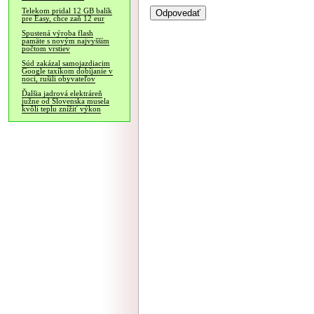
Telekom pridal 12 GB balík
pre Easy, chce zaň 12 eur
Spustená výroba flash
pamäte s novým najvyšším
počtom vrstiev
Súd zakázal samojazdiacim
Google taxíkom dobíjanie v
noci, rušili obyvateľov
Ďalšia jadrová elektráreň
južne od Slovenska musela
kvôli teplu znížiť výkon