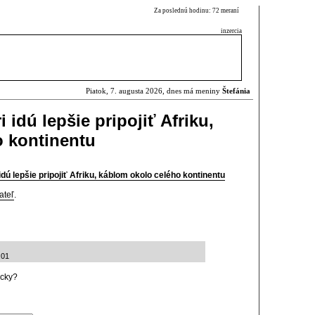
Za poslednú hodinu: 72 meraní
inzercia
Piatok, 7. augusta 2026, dnes má meniny
Štefánia
 idú lepšie pripojiť Afriku,
o kontinentu
dú lepšie pripojiť Afriku, káblom okolo celého kontinentu
ateľ
.
:01
icky?