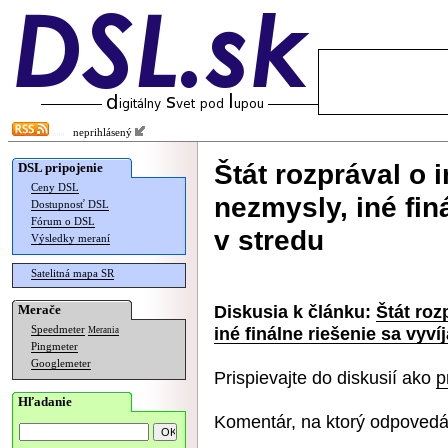
neprihlásený
Štát rozprával o 
DSL pripojenie
Ceny DSL
nezmysly, iné fin
Dostupnosť DSL
Fórum o DSL
v stredu
Výsledky meraní
Satelitná mapa SR
Diskusia k článku:
Štát roz
Merače
iné finálne riešenie sa vyví
Speedmeter
Merania
Pingmeter
Googlemeter
Prispievajte do diskusií ako
p
Hľadanie
Komentár, na ktorý odpovedá