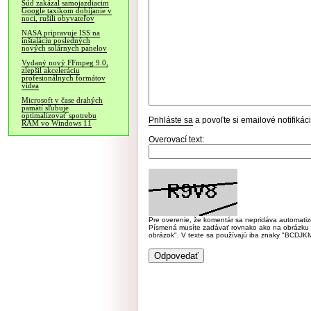
Súd zakázal samojazdiacim
Google taxíkom dobíjanie v
noci, rušili obyvateľov
NASA pripravuje ISS na
inštaláciu posledných
nových solárnych panelov
Vydaný nový FFmpeg 9.0,
zlepšil akceleráciu
profesionálnych formátov
videa
Microsoft v čase drahých
pamätí sľubuje
optimalizovať spotrebu
Prihláste sa
a povoľte si emailové notifiká
RAM vo Windows 11
Overovací text:
Pre overenie, že komentár sa nepridáva automatizov
Písmená musíte zadávať rovnako ako na obrázku veľk
obrázok". V texte sa používajú iba znaky "BC