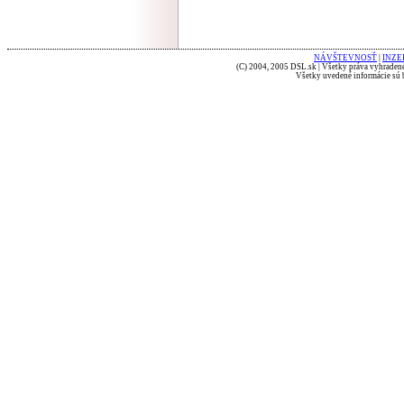
NÁVŠTEVNOSŤ
|
INZE
(C) 2004, 2005 DSL.sk | Všetky práva vyhradené
Všetky uvedené informácie sú b