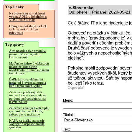
Top články
e-Slovensko
Od: pherel | Pridané: 2020-05-21
Na Slovensku sa v tichosti
vypína ADSL v lokalitách s
VDSL, už 31. mája
Celé štátne IT a jeho riadenie 
Orange sa doťahuje na UPC
a O2, spustí 2.5 Gbps
Odpoveď na otázku v článku, čo 
pripojenie
mohla byť (pravdepodobne je) v 
riadiť a poveriť riešením problé
Top správy
Druhá časť odpovede je vyvodeni
Alza nasadila dve novinky,
bolo vážnych a nepochopiteľných 
jednu užitočnú a jednu
plešine".
kontroverznú
Maďarsko jadrovú elektráreň
nakoniec kompletne
Pokojne mohli zodpovední poveriť
neodstavilo, Rumunsko mení
študentov vysokých škôl, ktorý 
tok Dunaja
užitočnou aktivitou. Štát by nep
Ďalšia jadrová elektráreň
bol lepší ako teraz.
južne od Slovenska musela
kvôli teplu znížiť výkon
Odpovedať
Železnice predávajú dve
tretiny lístkov elektronicky,
po donútení cestujúcich na
Meno:
takýto nákup
Železnice znižujú kvôli teplu
rýchlosť iba na 50 km/h,
spôsobuje to meškanie
Titulok:
NASA na diaľku na sonde
Voyager 2 úspešne znížila
spotrebu
Text: