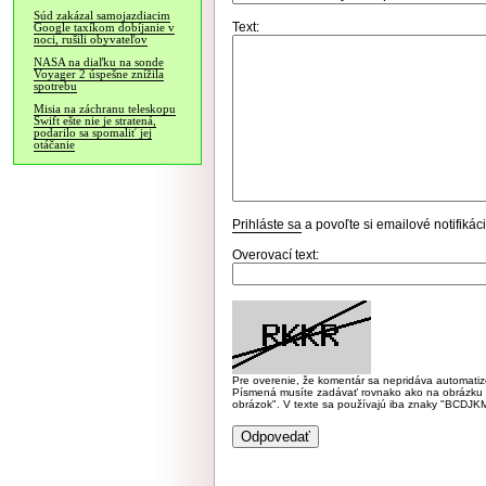
Súd zakázal samojazdiacim
Text:
Google taxíkom dobíjanie v
noci, rušili obyvateľov
NASA na diaľku na sonde
Voyager 2 úspešne znížila
spotrebu
Misia na záchranu teleskopu
Swift ešte nie je stratená,
podarilo sa spomaliť jej
otáčanie
Prihláste sa
a povoľte si emailové notifiká
Overovací text:
Pre overenie, že komentár sa nepridáva automatizov
Písmená musíte zadávať rovnako ako na obrázku veľk
obrázok". V texte sa používajú iba znaky "BC