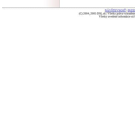
NÁVŠTEVNOSŤ
|
INZE
(C) 2004, 2005 DSL.sk | Všetky práva vyhradené
Všetky uvedené informácie sú b