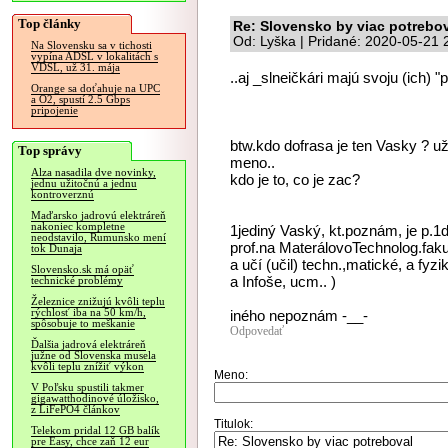
Top články
Re: Slovensko by viac potrebo
Od: Lyška | Pridané: 2020-05-21 
Na Slovensku sa v tichosti
vypína ADSL v lokalitách s
VDSL, už 31. mája
..aj _slneičkári majú svoju (ich) "
Orange sa doťahuje na UPC
a O2, spustí 2.5 Gbps
pripojenie
btw.kdo dofrasa je ten Vasky ? už
Top správy
meno..
Alza nasadila dve novinky,
kdo je to, co je zac?
jednu užitočnú a jednu
kontroverznú
Maďarsko jadrovú elektráreň
nakoniec kompletne
1jediný Vaský, kt.poznám, je p.1d
neodstavilo, Rumunsko mení
prof.na MaterálovoTechnolog.faku
tok Dunaja
a učí (učil) techn.,matické, a fy
Slovensko.sk má opäť
a Infoše, ucm.. )
technické problémy
Železnice znižujú kvôli teplu
rýchlosť iba na 50 km/h,
iného nepoznám -__-
spôsobuje to meškanie
Odpovedať
Ďalšia jadrová elektráreň
južne od Slovenska musela
kvôli teplu znížiť výkon
Meno:
V Poľsku spustili takmer
gigawatthodinové úložisko,
z LiFePO4 článkov
Titulok:
Telekom pridal 12 GB balík
pre Easy, chce zaň 12 eur