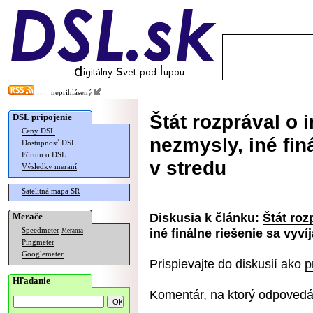
neprihlásený
Štát rozprával o 
DSL pripojenie
Ceny DSL
nezmysly, iné fin
Dostupnosť DSL
Fórum o DSL
v stredu
Výsledky meraní
Satelitná mapa SR
Diskusia k článku:
Štát roz
Merače
iné finálne riešenie sa vyví
Speedmeter
Merania
Pingmeter
Googlemeter
Prispievajte do diskusií ako
p
Hľadanie
Komentár, na ktorý odpovedá