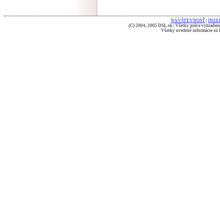
NÁVŠTEVNOSŤ
|
INZE
(C) 2004, 2005 DSL.sk | Všetky práva vyhradené
Všetky uvedené informácie sú b