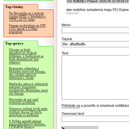
Od: fbdfbfdb | Pridané: 2020-05-22 09:59:14
Top články
ake mobilne zariadenia maju PCI Expre
Na Slovensku sa v tichosti
Odpovedať
vypína ADSL v lokalitách s
VDSL, už 31. mája
Meno:
Orange sa doťahuje na UPC
a O2, spustí 2.5 Gbps
pripojenie
Titulok:
Top správy
Chrome sa bude
aktualizovať dvakrát
Text:
týždenne, v budúcnosti sa
bude aktualizovať bez
reštartov
Rumunsko odstrelmi a
blokádou mení tok Dunaja,
aby udržalo jadrovú
elektráreň v chode
Maďarsko jadrovú elektráreň
nakoniec kompletne
neodstavilo, Rumunsko mení
tok Dunaja
Slovensko.sk má opäť
technické problémy
Prihláste sa
a povoľte si emailové notifiká
Železnice znižujú kvôli teplu
rýchlosť iba na 50 km/h,
Overovací text:
spôsobuje to meškanie
V Poľsku spustili takmer
gigawatthodinové úložisko,
z LiFePO4 článkov