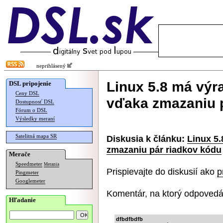
neprihlásený
Linux 5.8 má výra
DSL pripojenie
Ceny DSL
vďaka zmazaniu 
Dostupnosť DSL
Fórum o DSL
Výsledky meraní
Satelitná mapa SR
Diskusia k článku:
Linux 5.
zmazaniu pár riadkov kódu
Merače
Speedmeter
Merania
Prispievajte do diskusií ako
p
Pingmeter
Googlemeter
Komentár, na ktorý odpovedá
Hľadanie
dfbdfbdfb