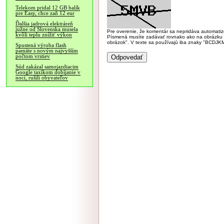
Telekom pridal 12 GB balík
pre Easy, chce zaň 12 eur
Ďalšia jadrová elektráreň
južne od Slovenska musela
Pre overenie, že komentár sa nepridáva automatizov
kvôli teplu znížiť výkon
Písmená musíte zadávať rovnako ako na obrázku veľk
obrázok". V texte sa používajú iba znaky "BC
Spustená výroba flash
pamäte s novým najvyšším
počtom vrstiev
Súd zakázal samojazdiacim
Google taxíkom dobíjanie v
noci, rušili obyvateľov