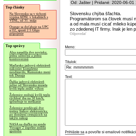
Od: Jašter | Pridané: 2020-06-01
Top články
Slovensku chýba šľachta.
Na Slovensku sa v tichosti
vypína ADSL v lokalitách s
Programátorom sa človek musí n
VDSL, už 31. mája
a od mala musí cicať mlieko kúp
Orange sa doťahuje na UPC
zo zdedenej IT firmy. Inak je len p
a O2, spustí 2.5 Gbps
Odpovedať
pripojenie
Top správy
Meno:
Alza nasadila dve novinky,
jednu užitočnú a jednu
kontroverznú
Titulok:
Maďarsko jadrovú elektráreň
nakoniec kompletne
neodstavilo, Rumunsko mení
tok Dunaja
Text:
Ďalšia jadrová elektráreň
južne od Slovenska musela
kvôli teplu znížiť výkon
Železnice znižujú kvôli teplu
rýchlosť iba na 50 km/h,
spôsobuje to meškanie
Železnice predávajú dve
tretiny lístkov elektronicky,
po donútení cestujúcich na
takýto nákup
NASA na diaľku na sonde
Voyager 2 úspešne znížila
spotrebu
Prihláste sa
a povoľte si emailové notifiká