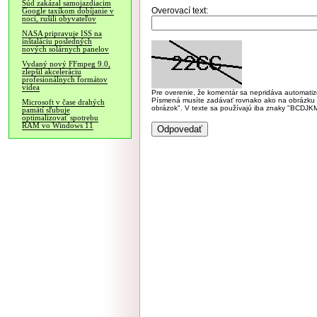
Súd zakázal samojazdiacim
Overovací text:
Google taxíkom dobíjanie v
noci, rušili obyvateľov
NASA pripravuje ISS na
inštaláciu posledných
nových solárnych panelov
Vydaný nový FFmpeg 9.0,
zlepšil akceleráciu
profesionálnych formátov
videa
Pre overenie, že komentár sa nepridáva automatizov
Písmená musíte zadávať rovnako ako na obrázku veľk
Microsoft v čase drahých
obrázok". V texte sa používajú iba znaky "BC
pamätí sľubuje
optimalizovať spotrebu
RAM vo Windows 11