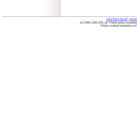
NÁVŠTEVNOSŤ
|
INZE
(C) 2004, 2005 DSL.sk | Všetky práva vyhradené
Všetky uvedené informácie sú b