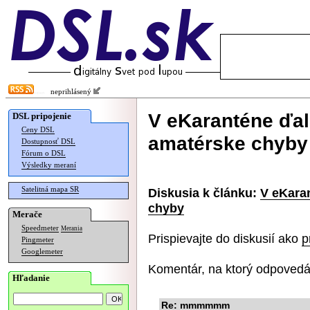
neprihlásený
V eKaranténe ďal
DSL pripojenie
Ceny DSL
amatérske chyby
Dostupnosť DSL
Fórum o DSL
Výsledky meraní
Satelitná mapa SR
Diskusia k článku:
V eKara
chyby
Merače
Speedmeter
Merania
Prispievajte do diskusií ako
p
Pingmeter
Googlemeter
Komentár, na ktorý odpovedá
Hľadanie
Re: mmmmmm