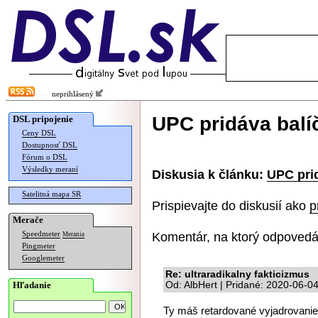
neprihlásený
UPC pridáva balí
DSL pripojenie
Ceny DSL
Dostupnosť DSL
Fórum o DSL
Výsledky meraní
Diskusia k článku:
UPC prid
Satelitná mapa SR
Prispievajte do diskusií ako
p
Merače
Komentár, na ktorý odpovedá
Speedmeter
Merania
Pingmeter
Googlemeter
Re: ultraradikalny fakticizmus
Hľadanie
Od: AlbHert | Pridané: 2020-06-0
Ty máš retardované vyjadrovanie 