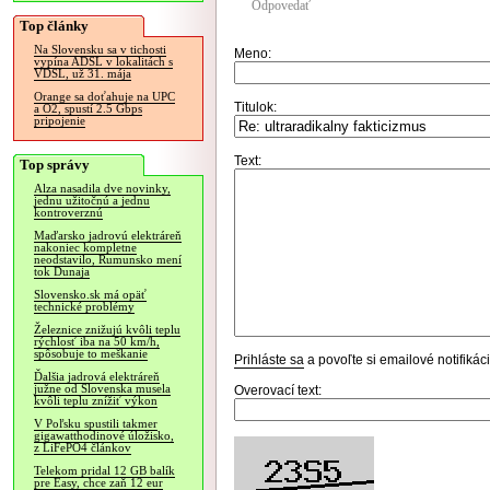
Odpovedať
Top články
Na Slovensku sa v tichosti
Meno:
vypína ADSL v lokalitách s
VDSL, už 31. mája
Orange sa doťahuje na UPC
Titulok:
a O2, spustí 2.5 Gbps
pripojenie
Text:
Top správy
Alza nasadila dve novinky,
jednu užitočnú a jednu
kontroverznú
Maďarsko jadrovú elektráreň
nakoniec kompletne
neodstavilo, Rumunsko mení
tok Dunaja
Slovensko.sk má opäť
technické problémy
Železnice znižujú kvôli teplu
rýchlosť iba na 50 km/h,
spôsobuje to meškanie
Prihláste sa
a povoľte si emailové notifiká
Ďalšia jadrová elektráreň
južne od Slovenska musela
Overovací text:
kvôli teplu znížiť výkon
V Poľsku spustili takmer
gigawatthodinové úložisko,
z LiFePO4 článkov
Telekom pridal 12 GB balík
pre Easy, chce zaň 12 eur