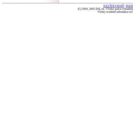
NÁVŠTEVNOSŤ
|
INZE
(C) 2004, 2005 DSL.sk | Všetky práva vyhradené
Všetky uvedené informácie sú b