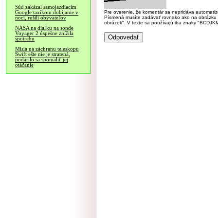
Súd zakázal samojazdiacim
Pre overenie, že komentár sa nepridáva automatizov
Google taxíkom dobíjanie v
Písmená musíte zadávať rovnako ako na obrázku veľk
noci, rušili obyvateľov
obrázok". V texte sa používajú iba znaky "BC
NASA na diaľku na sonde
Voyager 2 úspešne znížila
spotrebu
Misia na záchranu teleskopu
Swift ešte nie je stratená,
podarilo sa spomaliť jej
otáčanie