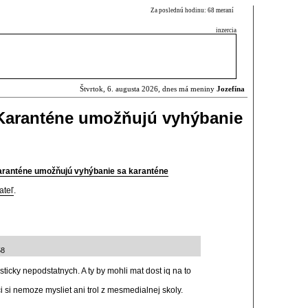
Za poslednú hodinu: 68 meraní
inzercia
Štvrtok, 6. augusta 2026, dnes má meniny
Jozefína
eKaranténe umožňujú vyhýbanie
aranténe umožňujú vyhýbanie sa karanténe
ateľ
.
58
isticky nepodstatnych. A ty by mohli mat dost iq na to
ci si nemoze mysliet ani trol z mesmedialnej skoly.