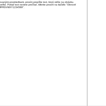
anými prostriedkami, prosím prepíšte text, ktorý vidíte na obrázku.
é. Pokiaľ text neviete prečítať, kliknite prosím na tlačidlo "Obnoviť
DJKMPRSVWXY1234589".