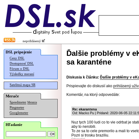
neprihlásený
Ďalšie problémy v 
DSL pripojenie
Ceny DSL
sa karanténe
Dostupnosť DSL
Fórum o DSL
Výsledky meraní
Diskusia k článku:
Ďalšie problémy v eK
Satelitná mapa SR
Prispievajte do diskusií ako
prihlásený užív
Komentár, na ktorý odpovedáte:
Merače
Speedmeter
Merania
Pingmeter
Re: ekarantena
Googlemeter
Od: Macko Pu | Pridané: 2020-06-05 22:11:
Nuz tych 100 ludi co to vie odrbat je stat
Hľadanie
aby to nerobili.
To ze sa to cele premorilo a mali to vset
Pozri si trosku braziliu.