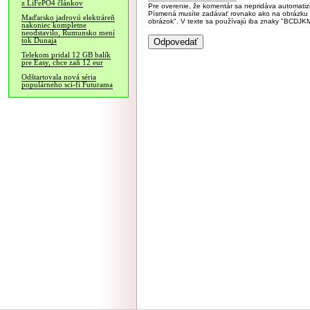
z LiFePO4 článkov
Pre overenie, že komentár sa nepridáva automatizov
Písmená musíte zadávať rovnako ako na obrázku veľk
Maďarsko jadrovú elektráreň
obrázok". V texte sa používajú iba znaky "BC
nakoniec kompletne
neodstavilo, Rumunsko mení
tok Dunaja
Telekom pridal 12 GB balík
pre Easy, chce zaň 12 eur
Odštartovala nová séria
populárneho sci-fi Futurama