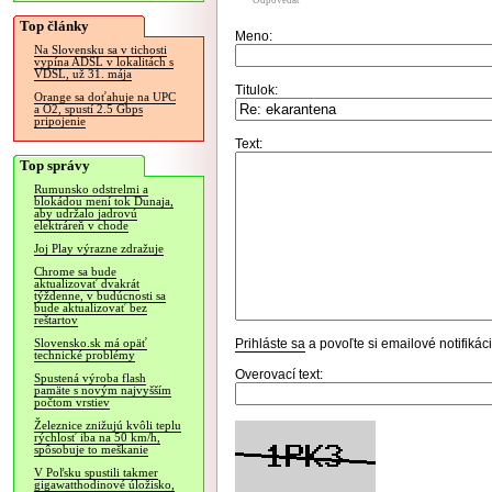
Odpovedať
Top články
Meno:
Na Slovensku sa v tichosti
vypína ADSL v lokalitách s
VDSL, už 31. mája
Titulok:
Orange sa doťahuje na UPC
a O2, spustí 2.5 Gbps
pripojenie
Text:
Top správy
Rumunsko odstrelmi a
blokádou mení tok Dunaja,
aby udržalo jadrovú
elektráreň v chode
Joj Play výrazne zdražuje
Chrome sa bude
aktualizovať dvakrát
týždenne, v budúcnosti sa
bude aktualizovať bez
reštartov
Prihláste sa
a povoľte si emailové notifiká
Slovensko.sk má opäť
technické problémy
Overovací text:
Spustená výroba flash
pamäte s novým najvyšším
počtom vrstiev
Železnice znižujú kvôli teplu
rýchlosť iba na 50 km/h,
spôsobuje to meškanie
V Poľsku spustili takmer
gigawatthodinové úložisko,