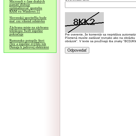
Microsoft v čase drahých
pamätí sľubuje
optimalizovať spotrebu
RAM vo Windows 11
Slovenská sporiteľňa bude
mať cez víkend odstávku
Záchrana misie na záchranu
teleskopu Swift úspešne
pokračuje
Pre overenie, že komentár sa nepridáva automatizov
Písmená musíte zadávať rovnako ako na obrázku veľk
Rumunsko potopilo štyri
obrázok". V texte sa používajú iba znaky "BC
člny a úspešne zvýšilo tok
Dunaja k jadrovej elektrárni