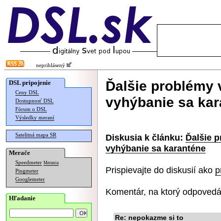
neprihlásený
Ďalšie problémy
DSL pripojenie
Ceny DSL
vyhýbanie sa kar
Dostupnosť DSL
Fórum o DSL
Výsledky meraní
Satelitná mapa SR
Diskusia k článku:
Ďalšie 
vyhýbanie sa karanténe
Merače
Speedmeter
Merania
Prispievajte do diskusií ako
p
Pingmeter
Googlemeter
Komentár, na ktorý odpovedá
Hľadanie
Re: nepokazme si to