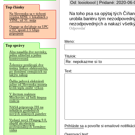
Od: loooloool | Pridané: 2020-06
Top články
Na toho psa sa opýtaj tých Číňan
Na Slovensku sa v tichosti
vypína ADSL v lokalitách s
urobila bariéru tým nezodpovedný
VDSL, už 31. mája
nezodpovedných a nakazí všetkýc
Orange sa doťahuje na UPC
Odpovedať
a O2, spustí 2.5 Gbps
pripojenie
Meno:
Top správy
Alza nasadila dve novinky,
jednu užitočnú a jednu
Titulok:
kontroverznú
Železnice predávajú dve
tretiny lístkov elektronicky,
Text:
po donútení cestujúcich na
takýto nákup
Ďalšia jadrová elektráreň
južne od Slovenska musela
kvôli teplu znížiť výkon
V štvrtom reaktore
Mochoviec už beží štiepna
reakcia
NASA pripravuje ISS na
inštaláciu posledných
nových solárnych panelov
Vydaný nový FFmpeg 9.0,
zlepšil akceleráciu
Prihláste sa
a povoľte si emailové notifiká
profesionálnych formátov
videa
Overovací text: