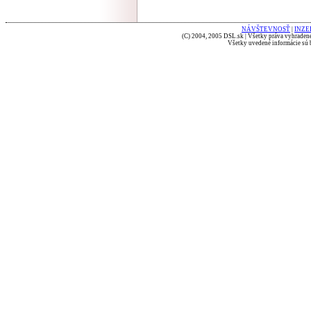
NÁVŠTEVNOSŤ
|
INZE
(C) 2004, 2005 DSL.sk | Všetky práva vyhradené
Všetky uvedené informácie sú b