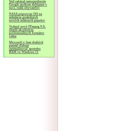
Súd zakázal samojazdiacim
Google taxíkom dobíjanie v
noci, rušili obyvateľov
NASA pripravuje ISS na
inštaláciu posledných
nových solárnych panelov
Vydaný nový FFmpeg 9.0,
zlepšil akceleráciu
profesionálnych formátov
videa
Microsoft v čase drahých
pamätí sľubuje
optimalizovať spotrebu
RAM vo Windows 11