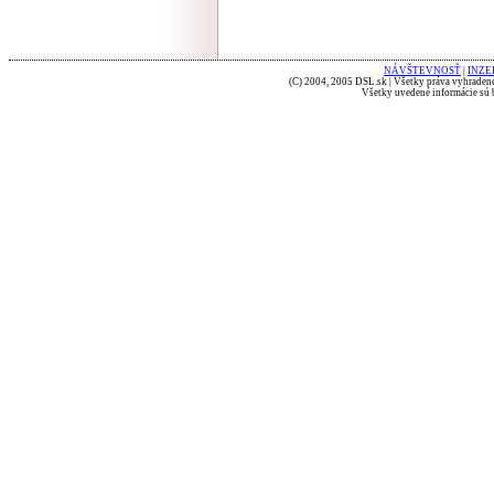
NÁVŠTEVNOSŤ
|
INZE
(C) 2004, 2005 DSL.sk | Všetky práva vyhradené
Všetky uvedené informácie sú b