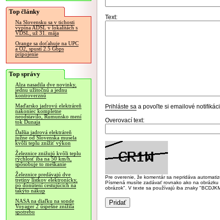
Top články
Text:
Na Slovensku sa v tichosti
vypína ADSL v lokalitách s
VDSL, už 31. mája
Orange sa doťahuje na UPC
a O2, spustí 2.5 Gbps
pripojenie
Top správy
Alza nasadila dve novinky,
jednu užitočnú a jednu
kontroverznú
Maďarsko jadrovú elektráreň
Prihláste sa
a povoľte si emailové notifiká
nakoniec kompletne
neodstavilo, Rumunsko mení
Overovací text:
tok Dunaja
Ďalšia jadrová elektráreň
južne od Slovenska musela
kvôli teplu znížiť výkon
Železnice znižujú kvôli teplu
rýchlosť iba na 50 km/h,
spôsobuje to meškanie
Železnice predávajú dve
Pre overenie, že komentár sa nepridáva automatizov
tretiny lístkov elektronicky,
Písmená musíte zadávať rovnako ako na obrázku veľk
po donútení cestujúcich na
obrázok". V texte sa používajú iba znaky "BC
takýto nákup
NASA na diaľku na sonde
Voyager 2 úspešne znížila
spotrebu