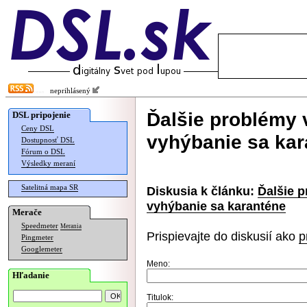
neprihlásený
Ďalšie problémy
DSL pripojenie
Ceny DSL
vyhýbanie sa kar
Dostupnosť DSL
Fórum o DSL
Výsledky meraní
Satelitná mapa SR
Diskusia k článku:
Ďalšie 
vyhýbanie sa karanténe
Merače
Speedmeter
Merania
Prispievajte do diskusií ako
p
Pingmeter
Googlemeter
Meno:
Hľadanie
Titulok: