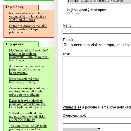
Od: ffdf | Pridané: 2020-06-08 16:20:01
Top články
bojí sa vysokých stropov
Na Slovensku sa v tichosti
Odpovedať
vypína ADSL v lokalitách s
VDSL, už 31. mája
Meno:
Orange sa doťahuje na UPC
a O2, spustí 2.5 Gbps
pripojenie
Titulok:
Top správy
Maďarsko jadrovú elektráreň
nakoniec kompletne
Text:
neodstavilo, Rumunsko mení
tok Dunaja
Alza nasadila dve novinky,
jednu užitočnú a jednu
kontroverznú
Slovensko.sk má opäť
technické problémy
Železnice znižujú kvôli teplu
rýchlosť iba na 50 km/h,
spôsobuje to meškanie
Ďalšia jadrová elektráreň
južne od Slovenska musela
Prihláste sa
a povoľte si emailové notifiká
kvôli teplu znížiť výkon
V Poľsku spustili takmer
Overovací text:
gigawatthodinové úložisko,
z LiFePO4 článkov
Telekom pridal 12 GB balík
pre Easy, chce zaň 12 eur