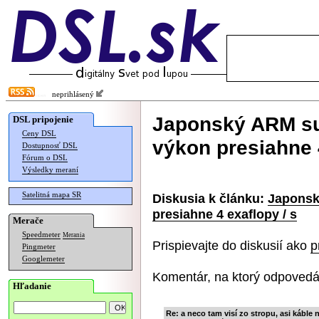
neprihlásený
Japonský ARM su
DSL pripojenie
Ceny DSL
výkon presiahne 4
Dostupnosť DSL
Fórum o DSL
Výsledky meraní
Satelitná mapa SR
Diskusia k článku:
Japonsk
presiahne 4 exaflopy / s
Merače
Speedmeter
Merania
Prispievajte do diskusií ako
p
Pingmeter
Googlemeter
Komentár, na ktorý odpovedá
Hľadanie
Re: a neco tam visí zo stropu, asi káble