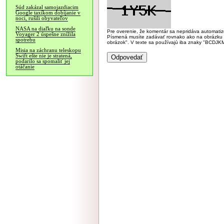
Súd zakázal samojazdiacim
Google taxíkom dobíjanie v
noci, rušili obyvateľov
NASA na diaľku na sonde
Pre overenie, že komentár sa nepridáva automatizov
Voyager 2 úspešne znížila
Písmená musíte zadávať rovnako ako na obrázku veľk
spotrebu
obrázok". V texte sa používajú iba znaky "BC
Misia na záchranu teleskopu
Swift ešte nie je stratená,
podarilo sa spomaliť jej
otáčanie