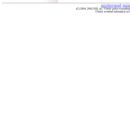
NÁVŠTEVNOSŤ
|
INZE
(C) 2004, 2005 DSL.sk | Všetky práva vyhradené
Všetky uvedené informácie sú b