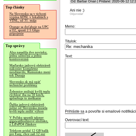
Od: Barbar Onan | Pridané: 2020-06-12 12:
Top články
Ani nie :)
Na Slovensku sa v tichosti
Odpovedať
vypína ADSL v lokalitách s
VDSL, už 31. mája
Meno:
Orange sa doťahuje na UPC
a O2, spustí 2.5 Gbps
pripojenie
Titulok:
Top správy
Alza nasadila dve novinky,
jednu užitočnú a jednu
Text:
kontroverznú
Maďarsko jadrovú elektráreň
nakoniec kompletne
neodstavilo, Rumunsko mení
tok Dunaja
Slovensko.sk má opäť
technické problémy
Železnice znižujú kvôli teplu
rýchlosť iba na 50 km/h,
spôsobuje to meškanie
Ďalšia jadrová elektráreň
južne od Slovenska musela
Prihláste sa
a povoľte si emailové notifiká
kvôli teplu znížiť výkon
V Poľsku spustili takmer
Overovací text:
gigawatthodinové úložisko,
z LiFePO4 článkov
Telekom pridal 12 GB balík
pre Easy, chce zaň 12 eur