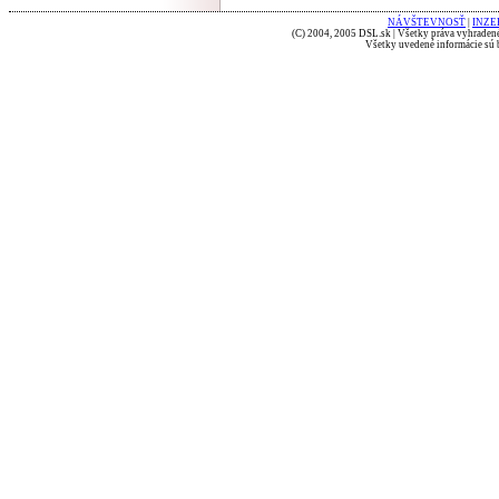
NÁVŠTEVNOSŤ
|
INZE
(C) 2004, 2005 DSL.sk | Všetky práva vyhradené
Všetky uvedené informácie sú b