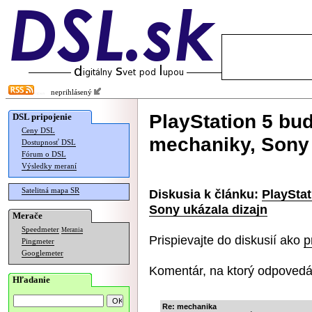
neprihlásený
PlayStation 5 bud
DSL pripojenie
Ceny DSL
mechaniky, Sony 
Dostupnosť DSL
Fórum o DSL
Výsledky meraní
Satelitná mapa SR
Diskusia k článku:
PlayStat
Sony ukázala dizajn
Merače
Speedmeter
Merania
Prispievajte do diskusií ako
p
Pingmeter
Googlemeter
Komentár, na ktorý odpovedá
Hľadanie
Re: mechanika