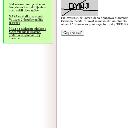
Súd zakázal samojazdiacim
Google taxíkom dobíjanie v
noci, rušili obyvateľov
NASA na diaľku na sonde
Pre overenie, že komentár sa nepridáva automatizov
Voyager 2 úspešne znížila
Písmená musíte zadávať rovnako ako na obrázku veľk
spotrebu
obrázok". V texte sa používajú iba znaky "BC
Misia na záchranu teleskopu
Swift ešte nie je stratená,
podarilo sa spomaliť jej
otáčanie