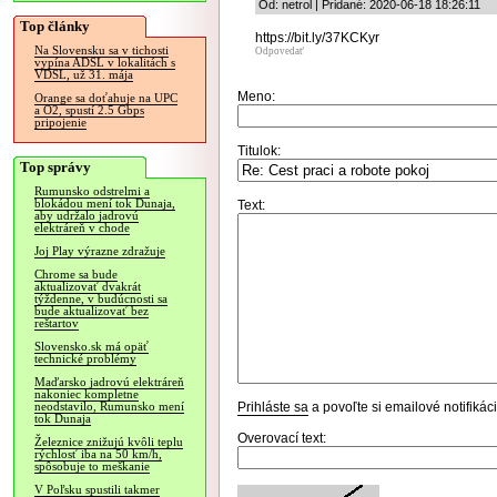
Od: netrol | Pridané: 2020-06-18 18:26:11
Top články
https://bit.ly/37KCKyr
Na Slovensku sa v tichosti
Odpovedať
vypína ADSL v lokalitách s
VDSL, už 31. mája
Meno:
Orange sa doťahuje na UPC
a O2, spustí 2.5 Gbps
pripojenie
Titulok:
Top správy
Rumunsko odstrelmi a
blokádou mení tok Dunaja,
Text:
aby udržalo jadrovú
elektráreň v chode
Joj Play výrazne zdražuje
Chrome sa bude
aktualizovať dvakrát
týždenne, v budúcnosti sa
bude aktualizovať bez
reštartov
Slovensko.sk má opäť
technické problémy
Maďarsko jadrovú elektráreň
nakoniec kompletne
Prihláste sa
a povoľte si emailové notifiká
neodstavilo, Rumunsko mení
tok Dunaja
Overovací text:
Železnice znižujú kvôli teplu
rýchlosť iba na 50 km/h,
spôsobuje to meškanie
V Poľsku spustili takmer