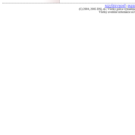
NÁVŠTEVNOSŤ
|
INZE
(C) 2004, 2005 DSL.sk | Všetky práva vyhradené
Všetky uvedené informácie sú b