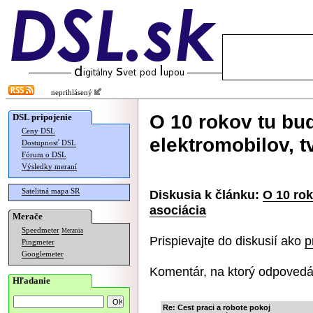
neprihlásený
O 10 rokov tu bud
DSL pripojenie
Ceny DSL
elektromobilov, t
Dostupnosť DSL
Fórum o DSL
Výsledky meraní
Satelitná mapa SR
Diskusia k článku:
O 10 rok
asociácia
Merače
Speedmeter
Merania
Prispievajte do diskusií ako
p
Pingmeter
Googlemeter
Komentár, na ktorý odpovedá
Hľadanie
Re: Cest praci a robote pokoj