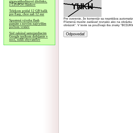
gigawatthodinové úložisko,
z LiFePO4 článkov
Telekom pridal 12 GB balík
pre Easy, chce zaň 12 eur
Pre overenie, že komentár sa nepridáva automatizov
Spustená výroba flash
Písmená musíte zadávať rovnako ako na obrázku veľk
pamäte s novým najvyšším
obrázok". V texte sa používajú iba znaky "BC
počtom vrstiev
Súd zakázal samojazdiacim
Google taxíkom dobíjanie v
noci, rušili obyvateľov