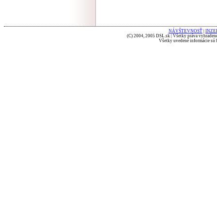
NÁVŠTEVNOSŤ
|
INZE
(C) 2004, 2005 DSL.sk | Všetky práva vyhradené
Všetky uvedené informácie sú b