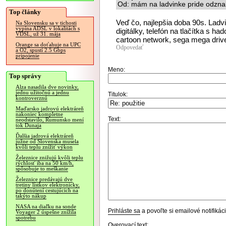
Od: mám na ladvinke pride odzna
Top články
Veď čo, najlepšia doba 90s. Ladv
Na Slovensku sa v tichosti
vypína ADSL v lokalitách s
digitálky, telefón na tlačítka s h
VDSL, už 31. mája
cartoon network, sega mega driv
Orange sa doťahuje na UPC
Odpovedať
a O2, spustí 2.5 Gbps
pripojenie
Meno:
Top správy
Alza nasadila dve novinky,
jednu užitočnú a jednu
Titulok:
kontroverznú
Maďarsko jadrovú elektráreň
nakoniec kompletne
Text:
neodstavilo, Rumunsko mení
tok Dunaja
Ďalšia jadrová elektráreň
južne od Slovenska musela
kvôli teplu znížiť výkon
Železnice znižujú kvôli teplu
rýchlosť iba na 50 km/h,
spôsobuje to meškanie
Železnice predávajú dve
tretiny lístkov elektronicky,
po donútení cestujúcich na
takýto nákup
NASA na diaľku na sonde
Prihláste sa
a povoľte si emailové notifiká
Voyager 2 úspešne znížila
spotrebu
Overovací text: