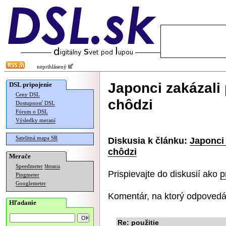
neprihlásený
Japonci zakázali
DSL pripojenie
Ceny DSL
chôdzi
Dostupnosť DSL
Fórum o DSL
Výsledky meraní
Satelitná mapa SR
Diskusia k článku:
Japonci 
chôdzi
Merače
Speedmeter
Merania
Prispievajte do diskusií ako
p
Pingmeter
Googlemeter
Komentár, na ktorý odpovedá
Hľadanie
Re: použitie