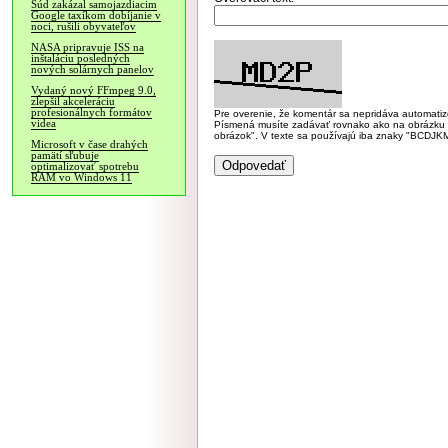
Súd zakázal samojazdiacim
Google taxíkom dobíjanie v
noci, rušili obyvateľov
NASA pripravuje ISS na
inštaláciu posledných
nových solárnych panelov
Vydaný nový FFmpeg 9.0,
zlepšil akceleráciu
profesionálnych formátov
Pre overenie, že komentár sa nepridáva automatizov
videa
Písmená musíte zadávať rovnako ako na obrázku veľk
obrázok". V texte sa používajú iba znaky "BC
Microsoft v čase drahých
pamätí sľubuje
optimalizovať spotrebu
RAM vo Windows 11