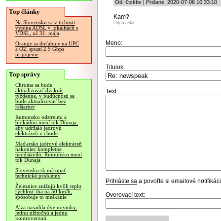
Od: €tckbv | Pridané: 2020-07-06 10:33:10
Top články
Kam?
Na Slovensku sa v tichosti
Odpovedať
vypína ADSL v lokalitách s
VDSL, už 31. mája
Meno:
Orange sa doťahuje na UPC
a O2, spustí 2.5 Gbps
pripojenie
Titulok:
Top správy
Chrome sa bude
aktualizovať dvakrát
Text:
týždenne, v budúcnosti sa
bude aktualizovať bez
reštartov
Rumunsko odstrelmi a
blokádou mení tok Dunaja,
aby udržalo jadrovú
elektráreň v chode
Maďarsko jadrovú elektráreň
nakoniec kompletne
neodstavilo, Rumunsko mení
tok Dunaja
Slovensko.sk má opäť
technické problémy
Prihláste sa
a povoľte si emailové notifiká
Železnice znižujú kvôli teplu
rýchlosť iba na 50 km/h,
Overovací text:
spôsobuje to meškanie
Alza nasadila dve novinky,
jednu užitočnú a jednu
kontroverznú