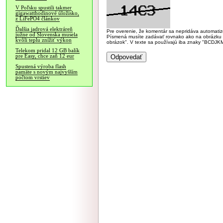
V Poľsku spustili takmer
gigawatthodinové úložisko,
z LiFePO4 článkov
Ďalšia jadrová elektráreň
Pre overenie, že komentár sa nepridáva automatizov
južne od Slovenska musela
Písmená musíte zadávať rovnako ako na obrázku veľk
kvôli teplu znížiť výkon
obrázok". V texte sa používajú iba znaky "BC
Telekom pridal 12 GB balík
pre Easy, chce zaň 12 eur
Spustená výroba flash
pamäte s novým najvyšším
počtom vrstiev