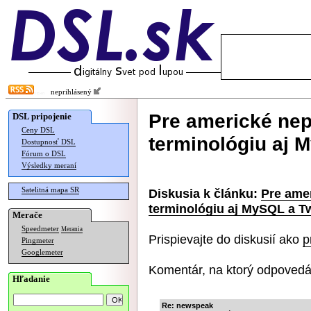
neprihlásený
Pre americké nep
DSL pripojenie
Ceny DSL
terminológiu aj 
Dostupnosť DSL
Fórum o DSL
Výsledky meraní
Satelitná mapa SR
Diskusia k článku:
Pre ame
terminológiu aj MySQL a Tw
Merače
Speedmeter
Merania
Prispievajte do diskusií ako
p
Pingmeter
Googlemeter
Komentár, na ktorý odpovedá
Hľadanie
Re: newspeak