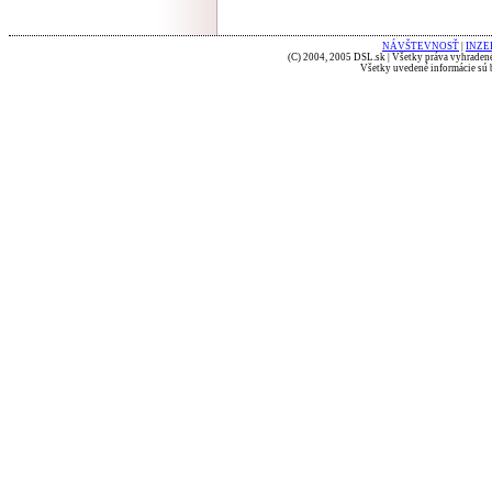
NÁVŠTEVNOSŤ
|
INZE
(C) 2004, 2005 DSL.sk | Všetky práva vyhradené
Všetky uvedené informácie sú b