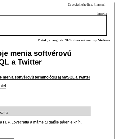
Za poslednú hodinu: 41 meraní
inzercia
Piatok, 7. augusta 2026, dnes má meniny
Štefánia
je menia softvérovú
QL a Twitter
 menia softvérovú terminológiu aj MySQL a Twitter
ateľ
.
:57:57
 H. P. Lovecrafta a máme tu ďalšie pálenie kníh.