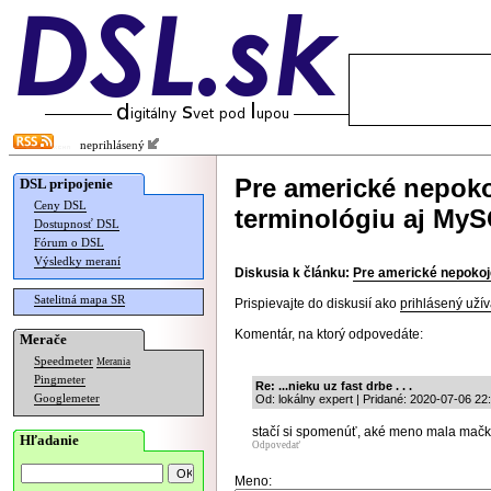
neprihlásený
Pre americké nepoko
DSL pripojenie
Ceny DSL
terminológiu aj MyS
Dostupnosť DSL
Fórum o DSL
Výsledky meraní
Diskusia k článku:
Pre americké nepokoje
Satelitná mapa SR
Prispievajte do diskusií ako
prihlásený užív
Komentár, na ktorý odpovedáte:
Merače
Speedmeter
Merania
Pingmeter
Re: ...nieku uz fast drbe . . .
Googlemeter
Od: lokálny expert | Pridané: 2020-07-06 22
stačí si spomenúť, aké meno mala mačka
Hľadanie
Odpovedať
Meno: