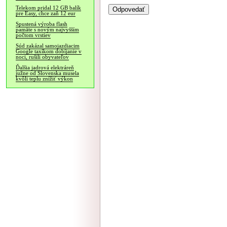
Telekom pridal 12 GB balík
pre Easy, chce zaň 12 eur
Spustená výroba flash
pamäte s novým najvyšším
počtom vrstiev
Súd zakázal samojazdiacim
Google taxíkom dobíjanie v
noci, rušili obyvateľov
Ďalšia jadrová elektráreň
južne od Slovenska musela
kvôli teplu znížiť výkon