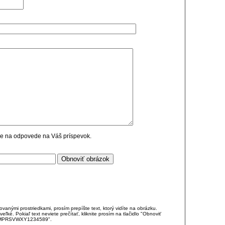
cie na odpovede na Váš príspevok.
anými prostriedkami, prosím prepíšte text, ktorý vidíte na obrázku.
é. Pokiaľ text neviete prečítať, kliknite prosím na tlačidlo "Obnoviť
DJKMPRSVWXY1234589".