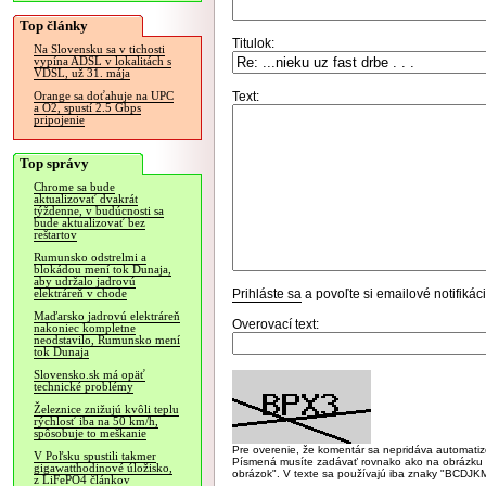
Top články
Titulok:
Na Slovensku sa v tichosti
vypína ADSL v lokalitách s
VDSL, už 31. mája
Text:
Orange sa doťahuje na UPC
a O2, spustí 2.5 Gbps
pripojenie
Top správy
Chrome sa bude
aktualizovať dvakrát
týždenne, v budúcnosti sa
bude aktualizovať bez
reštartov
Rumunsko odstrelmi a
blokádou mení tok Dunaja,
aby udržalo jadrovú
Prihláste sa
a povoľte si emailové notifiká
elektráreň v chode
Maďarsko jadrovú elektráreň
Overovací text:
nakoniec kompletne
neodstavilo, Rumunsko mení
tok Dunaja
Slovensko.sk má opäť
technické problémy
Železnice znižujú kvôli teplu
rýchlosť iba na 50 km/h,
spôsobuje to meškanie
Pre overenie, že komentár sa nepridáva automatizov
V Poľsku spustili takmer
Písmená musíte zadávať rovnako ako na obrázku veľk
gigawatthodinové úložisko,
obrázok". V texte sa používajú iba znaky "BC
z LiFePO4 článkov