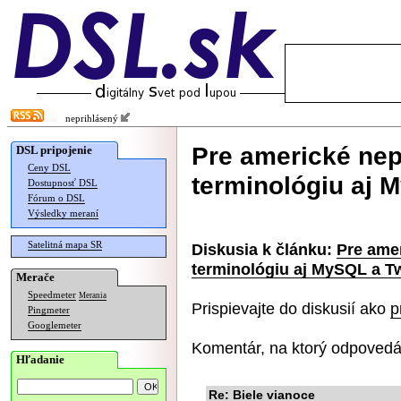
neprihlásený
Pre americké nep
DSL pripojenie
Ceny DSL
terminológiu aj 
Dostupnosť DSL
Fórum o DSL
Výsledky meraní
Satelitná mapa SR
Diskusia k článku:
Pre ame
terminológiu aj MySQL a Tw
Merače
Speedmeter
Merania
Prispievajte do diskusií ako
p
Pingmeter
Googlemeter
Komentár, na ktorý odpovedá
Hľadanie
Re: Biele vianoce