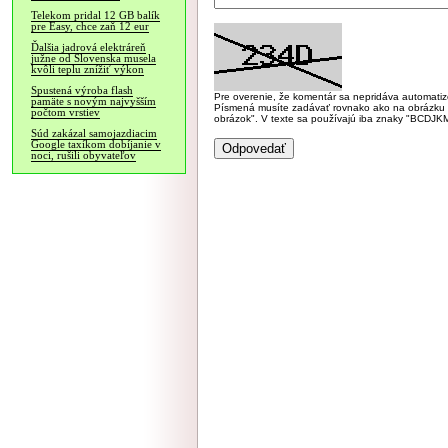
Telekom pridal 12 GB balík
pre Easy, chce zaň 12 eur
Ďalšia jadrová elektráreň
južne od Slovenska musela
kvôli teplu znížiť výkon
Spustená výroba flash
Pre overenie, že komentár sa nepridáva automatizov
pamäte s novým najvyšším
Písmená musíte zadávať rovnako ako na obrázku veľk
počtom vrstiev
obrázok". V texte sa používajú iba znaky "BC
Súd zakázal samojazdiacim
Google taxíkom dobíjanie v
noci, rušili obyvateľov