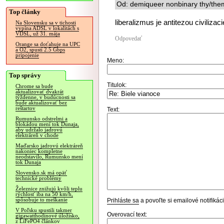
Od: demiqueer nonbinary thy/the
Top články
liberalizmus je antitezou civiliza
Na Slovensku sa v tichosti
vypína ADSL v lokalitách s
VDSL, už 31. mája
Odpovedať
Orange sa doťahuje na UPC
a O2, spustí 2.5 Gbps
pripojenie
Meno:
Top správy
Titulok:
Chrome sa bude
aktualizovať dvakrát
týždenne, v budúcnosti sa
bude aktualizovať bez
reštartov
Text:
Rumunsko odstrelmi a
blokádou mení tok Dunaja,
aby udržalo jadrovú
elektráreň v chode
Maďarsko jadrovú elektráreň
nakoniec kompletne
neodstavilo, Rumunsko mení
tok Dunaja
Slovensko.sk má opäť
technické problémy
Železnice znižujú kvôli teplu
rýchlosť iba na 50 km/h,
spôsobuje to meškanie
Prihláste sa
a povoľte si emailové notifiká
V Poľsku spustili takmer
Overovací text:
gigawatthodinové úložisko,
z LiFePO4 článkov