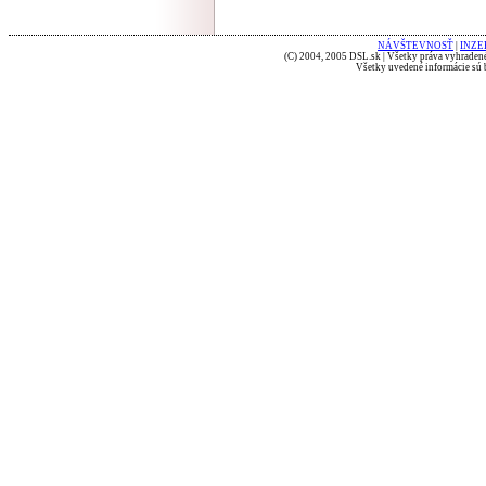
NÁVŠTEVNOSŤ
|
INZE
(C) 2004, 2005 DSL.sk | Všetky práva vyhradené
Všetky uvedené informácie sú b