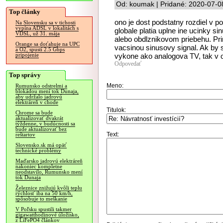
Od: koumak | Pridané: 2020-07-0
Top články
ono je dost podstatny rozdiel v p
Na Slovensku sa v tichosti
vypína ADSL v lokalitách s
globale platia uplne ine ucinky si
VDSL, už 31. mája
alebo obdlznikovom priebehu. Pri
Orange sa doťahuje na UPC
vacsinou sinusovy signal. Ak by si
a O2, spustí 2.5 Gbps
vykone ako analogova TV, tak v o
pripojenie
Odpovedať
Top správy
Meno:
Rumunsko odstrelmi a
blokádou mení tok Dunaja,
aby udržalo jadrovú
elektráreň v chode
Titulok:
Chrome sa bude
aktualizovať dvakrát
týždenne, v budúcnosti sa
bude aktualizovať bez
Text:
reštartov
Slovensko.sk má opäť
technické problémy
Maďarsko jadrovú elektráreň
nakoniec kompletne
neodstavilo, Rumunsko mení
tok Dunaja
Železnice znižujú kvôli teplu
rýchlosť iba na 50 km/h,
spôsobuje to meškanie
V Poľsku spustili takmer
gigawatthodinové úložisko,
z LiFePO4 článkov