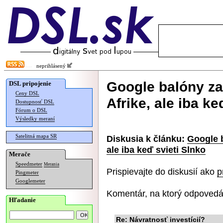
neprihlásený
Google balóny za
DSL pripojenie
Ceny DSL
Afrike, ale iba ke
Dostupnosť DSL
Fórum o DSL
Výsledky meraní
Satelitná mapa SR
Diskusia k článku:
Google b
ale iba keď svieti Slnko
Merače
Speedmeter
Merania
Prispievajte do diskusií ako
p
Pingmeter
Googlemeter
Komentár, na ktorý odpovedá
Hľadanie
Re: Návratnosť investícií?