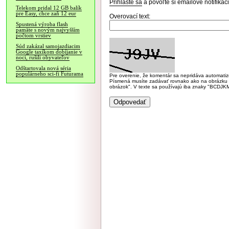
Prihláste sa
a povoľte si emailové notifiká
Telekom pridal 12 GB balík
pre Easy, chce zaň 12 eur
Overovací text:
Spustená výroba flash
pamäte s novým najvyšším
počtom vrstiev
Súd zakázal samojazdiacim
Google taxíkom dobíjanie v
noci, rušili obyvateľov
Odštartovala nová séria
populárneho sci-fi Futurama
Pre overenie, že komentár sa nepridáva automatizov
Písmená musíte zadávať rovnako ako na obrázku veľk
obrázok". V texte sa používajú iba znaky "BC