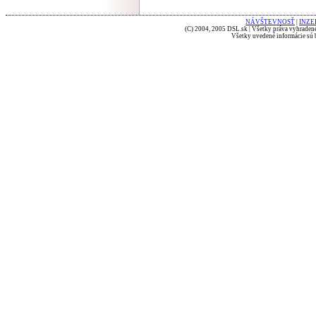
NÁVŠTEVNOSŤ
|
INZE
(C) 2004, 2005 DSL.sk | Všetky práva vyhradené
Všetky uvedené informácie sú b