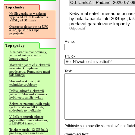
Od: lamka1 | Pridané: 2020-07-0
Top články
Keby mal satelit mesacne prinas
Na Slovensku sa v tichosti
vypína ADSL v lokalitách s
by bola kapacita fakt 20Gbps, tak 
VDSL, už 31. mája
predavat garantovane kapacity...
Orange sa doťahuje na UPC
Odpovedať
a O2, spustí 2.5 Gbps
pripojenie
Meno:
Top správy
Alza nasadila dve novinky,
jednu užitočnú a jednu
Titulok:
kontroverznú
Maďarsko jadrovú elektráreň
nakoniec kompletne
Text:
neodstavilo, Rumunsko mení
tok Dunaja
Slovensko.sk má opäť
technické problémy
Ďalšia jadrová elektráreň
južne od Slovenska musela
kvôli teplu znížiť výkon
Železnice znižujú kvôli teplu
rýchlosť iba na 50 km/h,
spôsobuje to meškanie
V Poľsku spustili takmer
gigawatthodinové úložisko,
z LiFePO4 článkov
Prihláste sa
a povoľte si emailové notifiká
Telekom pridal 12 GB balík
pre Easy, chce zaň 12 eur
Overovací text: