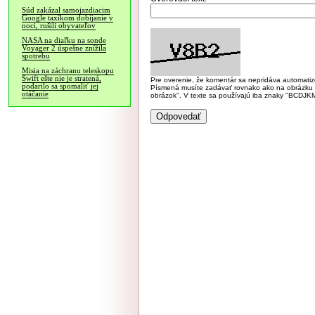
Súd zakázal samojazdiacim
Google taxíkom dobíjanie v
noci, rušili obyvateľov
NASA na diaľku na sonde
Voyager 2 úspešne znížila
spotrebu
Misia na záchranu teleskopu
Swift ešte nie je stratená,
Pre overenie, že komentár sa nepridáva automatizov
podarilo sa spomaliť jej
Písmená musíte zadávať rovnako ako na obrázku veľk
otáčanie
obrázok". V texte sa používajú iba znaky "BC