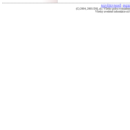
NÁVŠTEVNOSŤ
|
INZE
(C) 2004, 2005 DSL.sk | Všetky práva vyhradené
Všetky uvedené informácie sú b