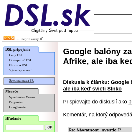
neprihlásený
Google balóny za
DSL pripojenie
Ceny DSL
Afrike, ale iba ke
Dostupnosť DSL
Fórum o DSL
Výsledky meraní
Satelitná mapa SR
Diskusia k článku:
Google b
ale iba keď svieti Slnko
Merače
Speedmeter
Merania
Prispievajte do diskusií ako
p
Pingmeter
Googlemeter
Komentár, na ktorý odpovedá
Hľadanie
Re: Návratnosť investícií?