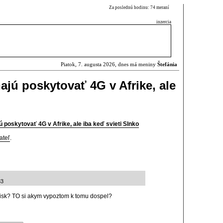
Za poslednú hodinu: 74 meraní
inzercia
Piatok, 7. augusta 2026, dnes má meniny
Štefánia
ajú poskytovať 4G v Afrike, ale
 poskytovať 4G v Afrike, ale iba keď svieti Slnko
ateľ
.
33
zisk? TO si akym vypoztom k tomu dospel?