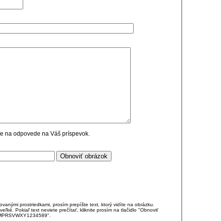
cie na odpovede na Váš príspevok.
anými prostriedkami, prosím prepíšte text, ktorý vidíte na obrázku.
é. Pokiaľ text neviete prečítať, kliknite prosím na tlačidlo "Obnoviť
DJKMPRSVWXY1234589".