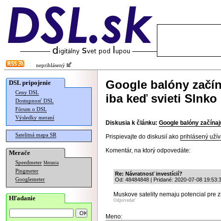
neprihlásený
Google balóny začín
DSL pripojenie
Ceny DSL
iba keď svieti Slnko
Dostupnosť DSL
Fórum o DSL
Výsledky meraní
Diskusia k článku:
Google balóny začínajú
Satelitná mapa SR
Prispievajte do diskusií ako
prihlásený užív
Komentár, na ktorý odpovedáte:
Merače
Speedmeter
Merania
Pingmeter
Re: Návratnosť investícií?
Googlemeter
Od: 48484848 | Pridané: 2020-07-08 19:53:
Muskove satelity nemaju potencial pre 
Hľadanie
Odpovedať
Meno: