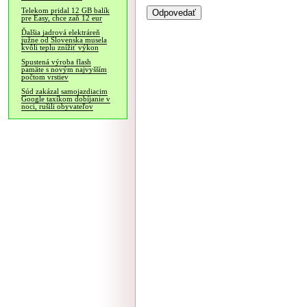
Telekom pridal 12 GB balík
pre Easy, chce zaň 12 eur
Ďalšia jadrová elektráreň
južne od Slovenska musela
kvôli teplu znížiť výkon
Spustená výroba flash
pamäte s novým najvyšším
počtom vrstiev
Súd zakázal samojazdiacim
Google taxíkom dobíjanie v
noci, rušili obyvateľov