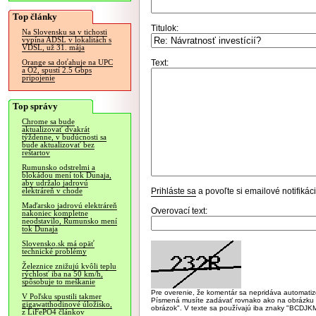
Top články
Titulok:
Na Slovensku sa v tichosti
vypína ADSL v lokalitách s
VDSL, už 31. mája
Text:
Orange sa doťahuje na UPC
a O2, spustí 2.5 Gbps
pripojenie
Top správy
Chrome sa bude
aktualizovať dvakrát
týždenne, v budúcnosti sa
bude aktualizovať bez
reštartov
Rumunsko odstrelmi a
blokádou mení tok Dunaja,
aby udržalo jadrovú
Prihláste sa
a povoľte si emailové notifiká
elektráreň v chode
Maďarsko jadrovú elektráreň
Overovací text:
nakoniec kompletne
neodstavilo, Rumunsko mení
tok Dunaja
Slovensko.sk má opäť
technické problémy
Železnice znižujú kvôli teplu
rýchlosť iba na 50 km/h,
spôsobuje to meškanie
Pre overenie, že komentár sa nepridáva automatizov
V Poľsku spustili takmer
Písmená musíte zadávať rovnako ako na obrázku veľk
gigawatthodinové úložisko,
obrázok". V texte sa používajú iba znaky "BC
z LiFePO4 článkov