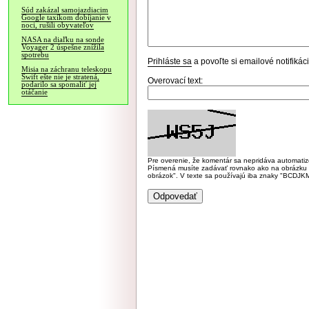
Súd zakázal samojazdiacim
Google taxíkom dobíjanie v
noci, rušili obyvateľov
NASA na diaľku na sonde
Voyager 2 úspešne znížila
spotrebu
Prihláste sa
a povoľte si emailové notifiká
Misia na záchranu teleskopu
Swift ešte nie je stratená,
Overovací text:
podarilo sa spomaliť jej
otáčanie
Pre overenie, že komentár sa nepridáva automatizov
Písmená musíte zadávať rovnako ako na obrázku veľk
obrázok". V texte sa používajú iba znaky "BC