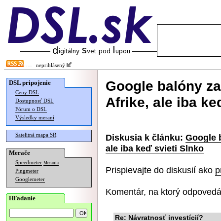
neprihlásený
Google balóny za
DSL pripojenie
Ceny DSL
Afrike, ale iba ke
Dostupnosť DSL
Fórum o DSL
Výsledky meraní
Satelitná mapa SR
Diskusia k článku:
Google b
ale iba keď svieti Slnko
Merače
Speedmeter
Merania
Prispievajte do diskusií ako
p
Pingmeter
Googlemeter
Komentár, na ktorý odpovedá
Hľadanie
Re: Návratnosť investícií?