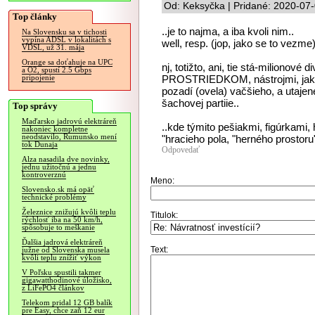
Od: Keksyčka | Pridané: 2020-07
Top články
..je to najma, a iba kvoli nim..
Na Slovensku sa v tichosti
vypína ADSL v lokalitách s
well, resp. (jop, jako se to vezme
VDSL, už 31. mája
Orange sa doťahuje na UPC
nj, totižto, ani, tie stá-milionové
a O2, spustí 2.5 Gbps
PROSTRIEDKOM, nástrojmi, jak
pripojenie
pozadí (ovela) vačšieho, a utaje
šachovej partiie..
Top správy
Maďarsko jadrovú elektráreň
..kde týmito pešiakmi, figúrkami,
nakoniec kompletne
neodstavilo, Rumunsko mení
"hracieho pola, "herného prostoru"
tok Dunaja
Odpovedať
Alza nasadila dve novinky,
jednu užitočnú a jednu
kontroverznú
Meno:
Slovensko.sk má opäť
technické problémy
Železnice znižujú kvôli teplu
Titulok:
rýchlosť iba na 50 km/h,
spôsobuje to meškanie
Ďalšia jadrová elektráreň
Text:
južne od Slovenska musela
kvôli teplu znížiť výkon
V Poľsku spustili takmer
gigawatthodinové úložisko,
z LiFePO4 článkov
Telekom pridal 12 GB balík
pre Easy, chce zaň 12 eur