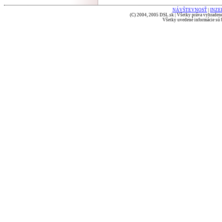
NÁVŠTEVNOSŤ
|
INZE
(C) 2004, 2005 DSL.sk | Všetky práva vyhradené
Všetky uvedené informácie sú b