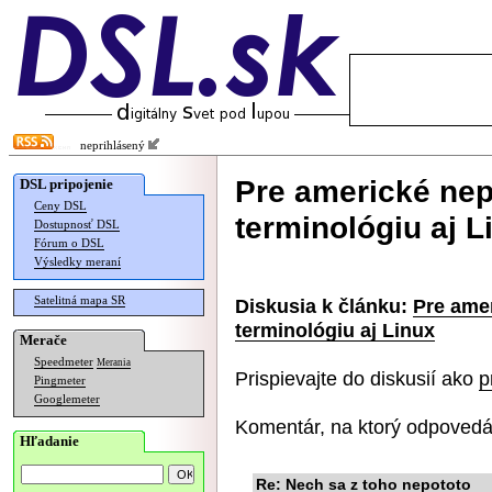
neprihlásený
Pre americké nep
DSL pripojenie
Ceny DSL
terminológiu aj L
Dostupnosť DSL
Fórum o DSL
Výsledky meraní
Satelitná mapa SR
Diskusia k článku:
Pre ame
terminológiu aj Linux
Merače
Speedmeter
Merania
Prispievajte do diskusií ako
p
Pingmeter
Googlemeter
Komentár, na ktorý odpovedá
Hľadanie
Re: Nech sa z toho nepototo