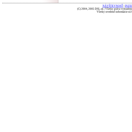
NÁVŠTEVNOSŤ
|
INZE
(C) 2004, 2005 DSL.sk | Všetky práva vyhradené
Všetky uvedené informácie sú b