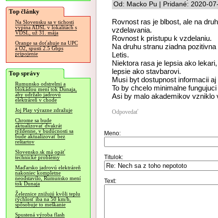
Od: Macko Pu | Pridané: 2020-07
Top články
Rovnost ras je blbost, ale na dru
Na Slovensku sa v tichosti
vypína ADSL v lokalitách s
vzdelavania.
VDSL, už 31. mája
Rovnost k pristupu k vzdelaniu.
Orange sa doťahuje na UPC
Na druhu stranu ziadna pozitivna 
a O2, spustí 2.5 Gbps
Letis.
pripojenie
Niektora rasa je lepsia ako lekar
lepsie ako stavbarovi.
Top správy
Musi byt dostupnost informacii aj 
Rumunsko odstrelmi a
To by chcelo minimalne fungujuci 
blokádou mení tok Dunaja,
aby udržalo jadrovú
Asi by malo akademikov vzniklo 
elektráreň v chode
Joj Play výrazne zdražuje
Odpovedať
Chrome sa bude
aktualizovať dvakrát
týždenne, v budúcnosti sa
Meno:
bude aktualizovať bez
reštartov
Slovensko.sk má opäť
Titulok:
technické problémy
Maďarsko jadrovú elektráreň
nakoniec kompletne
neodstavilo, Rumunsko mení
Text:
tok Dunaja
Železnice znižujú kvôli teplu
rýchlosť iba na 50 km/h,
spôsobuje to meškanie
Spustená výroba flash