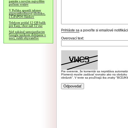
pamäte s novým najvyšším
počtom vrstiev
V Poľsku spustili takmer
gigawatthodinové úložisko,
z LiFePO4 článkov
Telekom pridal 12 GB balík
pre Easy, chce zaň 12 eur
Prihláste sa
a povoľte si emailové notifiká
Súd zakázal samojazdiacim
Google taxíkom dobíjanie v
Overovací text:
noci, rušili obyvateľov
Pre overenie, že komentár sa nepridáva automatizov
Písmená musíte zadávať rovnako ako na obrázku veľk
obrázok". V texte sa používajú iba znaky "BC