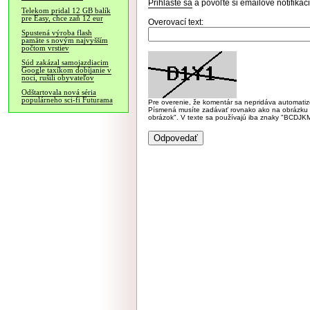
Prihláste sa
a povoľte si emailové notifiká
Telekom pridal 12 GB balík
pre Easy, chce zaň 12 eur
Overovací text:
Spustená výroba flash
pamäte s novým najvyšším
počtom vrstiev
Súd zakázal samojazdiacim
Google taxíkom dobíjanie v
noci, rušili obyvateľov
Odštartovala nová séria
populárneho sci-fi Futurama
Pre overenie, že komentár sa nepridáva automatizov
Písmená musíte zadávať rovnako ako na obrázku veľk
obrázok". V texte sa používajú iba znaky "BC