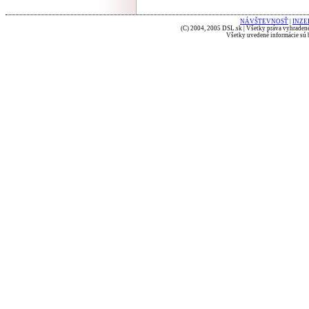
NÁVŠTEVNOSŤ
|
INZE
(C) 2004, 2005 DSL.sk | Všetky práva vyhradené
Všetky uvedené informácie sú b