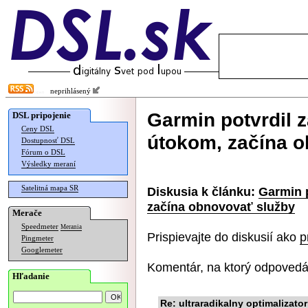
neprihlásený
Garmin potvrdil 
DSL pripojenie
Ceny DSL
útokom, začína 
Dostupnosť DSL
Fórum o DSL
Výsledky meraní
Satelitná mapa SR
Diskusia k článku:
Garmin 
začína obnovovať služby
Merače
Speedmeter
Merania
Prispievajte do diskusií ako
p
Pingmeter
Googlemeter
Komentár, na ktorý odpovedá
Hľadanie
Re: ultraradikalny optimalizato