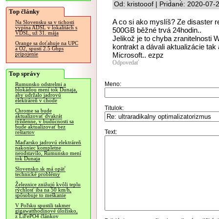
Od: kristooof | Pridané: 2020-07-
Top články
A co si ako myslíš? Ze disaster 
Na Slovensku sa v tichosti
vypína ADSL v lokalitách s
500GB běžné trvá 24hodin..
VDSL, už 31. mája
Jelikož je to chyba zranitelnosti
Orange sa doťahuje na UPC
kontrakt a dávali aktualizácie tak
a O2, spustí 2.5 Gbps
Microsoft.. ezpz
pripojenie
Odpovedať
Top správy
Meno:
Rumunsko odstrelmi a
blokádou mení tok Dunaja,
aby udržalo jadrovú
elektráreň v chode
Titulok:
Chrome sa bude
aktualizovať dvakrát
týždenne, v budúcnosti sa
bude aktualizovať bez
Text:
reštartov
Maďarsko jadrovú elektráreň
nakoniec kompletne
neodstavilo, Rumunsko mení
tok Dunaja
Slovensko.sk má opäť
technické problémy
Železnice znižujú kvôli teplu
rýchlosť iba na 50 km/h,
spôsobuje to meškanie
V Poľsku spustili takmer
gigawatthodinové úložisko,
z LiFePO4 článkov