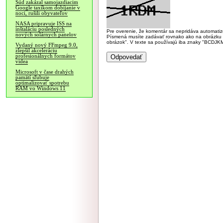
Súd zakázal samojazdiacim
Google taxíkom dobíjanie v
noci, rušili obyvateľov
NASA pripravuje ISS na
inštaláciu posledných
Pre overenie, že komentár sa nepridáva automatizov
nových solárnych panelov
Písmená musíte zadávať rovnako ako na obrázku veľk
obrázok". V texte sa používajú iba znaky "BC
Vydaný nový FFmpeg 9.0,
zlepšil akceleráciu
profesionálnych formátov
videa
Microsoft v čase drahých
pamätí sľubuje
optimalizovať spotrebu
RAM vo Windows 11