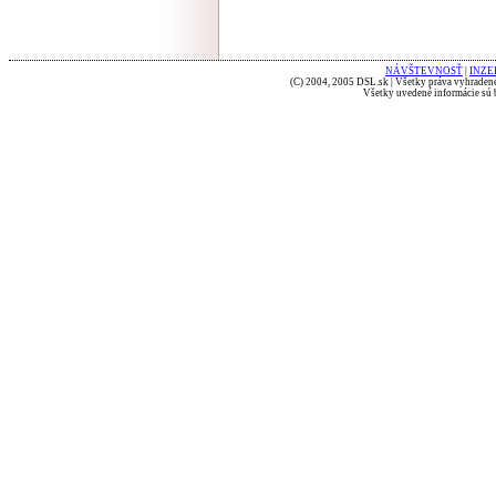
NÁVŠTEVNOSŤ
|
INZE
(C) 2004, 2005 DSL.sk | Všetky práva vyhradené
Všetky uvedené informácie sú b