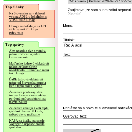
Od: koumak | Pridané: 2020-07-29 16:25:52
Top články
Zaujimave, ze som o tom zatial nepocul 
Na Slovensku sa v tichosti
Odpovedať
vypína ADSL v lokalitách s
VDSL, už 31. mája
Meno:
Orange sa doťahuje na UPC
a O2, spustí 2.5 Gbps
pripojenie
Titulok:
Top správy
Alza nasadila dve novinky,
jednu užitočnú a jednu
Text:
kontroverznú
Maďarsko jadrovú elektráreň
nakoniec kompletne
neodstavilo, Rumunsko mení
tok Dunaja
Ďalšia jadrová elektráreň
južne od Slovenska musela
kvôli teplu znížiť výkon
Železnice predávajú dve
tretiny lístkov elektronicky,
po donútení cestujúcich na
takýto nákup
Prihláste sa
a povoľte si emailové notifiká
Železnice znižujú kvôli teplu
rýchlosť iba na 50 km/h,
spôsobuje to meškanie
Overovací text:
NASA na diaľku na sonde
Voyager 2 úspešne znížila
spotrebu