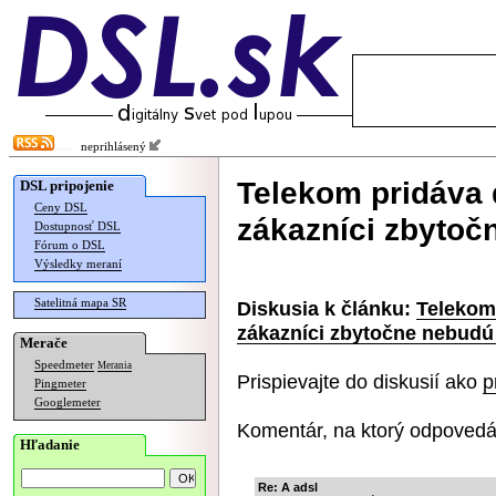
neprihlásený
Telekom pridáva 
DSL pripojenie
Ceny DSL
zákazníci zbytočn
Dostupnosť DSL
Fórum o DSL
Výsledky meraní
Satelitná mapa SR
Diskusia k článku:
Telekom 
zákazníci zbytočne nebudú 
Merače
Speedmeter
Merania
Prispievajte do diskusií ako
p
Pingmeter
Googlemeter
Komentár, na ktorý odpovedá
Hľadanie
Re: A adsl