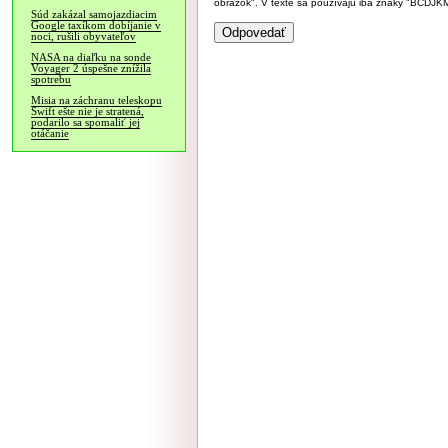
obrázok". V texte sa používajú iba znaky "BC
Súd zakázal samojazdiacim
Google taxíkom dobíjanie v
noci, rušili obyvateľov
NASA na diaľku na sonde
Voyager 2 úspešne znížila
spotrebu
Misia na záchranu teleskopu
Swift ešte nie je stratená,
podarilo sa spomaliť jej
otáčanie