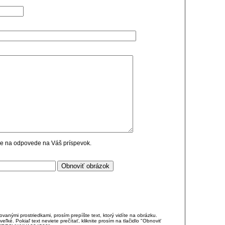
cie na odpovede na Váš príspevok.
anými prostriedkami, prosím prepíšte text, ktorý vidíte na obrázku.
é. Pokiaľ text neviete prečítať, kliknite prosím na tlačidlo "Obnoviť