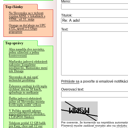
Meno:
Top články
Na Slovensku sa v tichosti
Titulok:
vypína ADSL v lokalitách s
VDSL, už 31. mája
Orange sa doťahuje na UPC
a O2, spustí 2.5 Gbps
Text:
pripojenie
Top správy
Alza nasadila dve novinky,
jednu užitočnú a jednu
kontroverznú
Maďarsko jadrovú elektráreň
nakoniec kompletne
neodstavilo, Rumunsko mení
tok Dunaja
Slovensko.sk má opäť
technické problémy
Prihláste sa
a povoľte si emailové notifiká
Železnice znižujú kvôli teplu
Overovací text:
rýchlosť iba na 50 km/h,
spôsobuje to meškanie
Ďalšia jadrová elektráreň
južne od Slovenska musela
kvôli teplu znížiť výkon
V Poľsku spustili takmer
gigawatthodinové úložisko,
z LiFePO4 článkov
Pre overenie, že komentár sa nepridáva automatizov
Telekom pridal 12 GB balík
Písmená musíte zadávať rovnako ako na obrázku veľk
pre Easy, chce zaň 12 eur