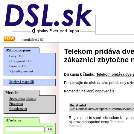
neprihlásený
Telekom pridáva dve
DSL pripojenie
Ceny DSL
zákazníci zbytočne 
Dostupnosť DSL
Fórum o DSL
Výsledky meraní
Diskusia k článku:
Telekom pridáva dve s
Satelitná mapa SR
Prispievajte do diskusií ako
prihlásený užív
Komentár, na ktorý odpovedáte:
Merače
Speedmeter
Merania
Pingmeter
Re: A adsl
Googlemeter
Od: DenisaSakovaExpertkaSmeruNaVsetko |
Regulujte si to sami odchodom k inym o
Hľadanie
aj teraz monopolne ceny Telecomu.
Odpovedať