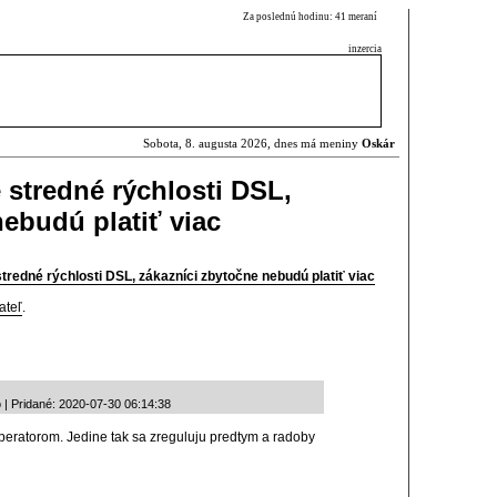
Za poslednú hodinu: 41 meraní
inzercia
Sobota, 8. augusta 2026, dnes má meniny
Oskár
 stredné rýchlosti DSL,
nebudú platiť viac
tredné rýchlosti DSL, zákazníci zbytočne nebudú platiť viac
ateľ
.
 Pridané: 2020-07-30 06:14:38
peratorom. Jedine tak sa zreguluju predtym a radoby