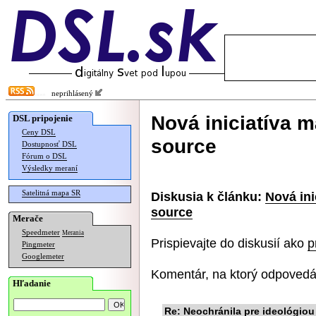
neprihlásený
Nová iniciatíva 
DSL pripojenie
Ceny DSL
source
Dostupnosť DSL
Fórum o DSL
Výsledky meraní
Satelitná mapa SR
Diskusia k článku:
Nová ini
source
Merače
Speedmeter
Merania
Prispievajte do diskusií ako
p
Pingmeter
Googlemeter
Komentár, na ktorý odpovedá
Hľadanie
Re: Neochránila pre ideológiou