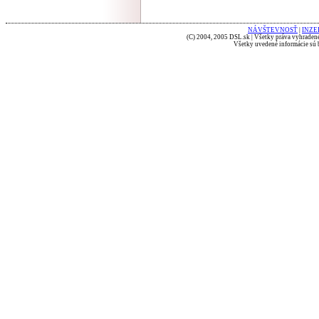
NÁVŠTEVNOSŤ
|
INZE
(C) 2004, 2005 DSL.sk | Všetky práva vyhradené
Všetky uvedené informácie sú b