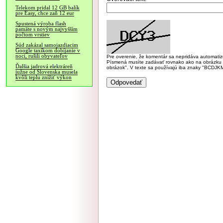
Telekom pridal 12 GB balík
pre Easy, chce zaň 12 eur
Spustená výroba flash
pamäte s novým najvyšším
počtom vrstiev
Súd zakázal samojazdiacim
Google taxíkom dobíjanie v
noci, rušili obyvateľov
Pre overenie, že komentár sa nepridáva automatizov
Písmená musíte zadávať rovnako ako na obrázku veľk
Ďalšia jadrová elektráreň
obrázok". V texte sa používajú iba znaky "BC
južne od Slovenska musela
kvôli teplu znížiť výkon