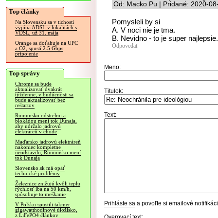
Od: Macko Pu | Pridané: 2020-08
Top články
Pomysleli by si
Na Slovensku sa v tichosti
vypína ADSL v lokalitách s
A. V noci nie je tma.
VDSL, už 31. mája
B. Nevidno - to je super najlepsie.
Orange sa doťahuje na UPC
Odpovedať
a O2, spustí 2.5 Gbps
pripojenie
Meno:
Top správy
Chrome sa bude
aktualizovať dvakrát
Titulok:
týždenne, v budúcnosti sa
bude aktualizovať bez
reštartov
Text:
Rumunsko odstrelmi a
blokádou mení tok Dunaja,
aby udržalo jadrovú
elektráreň v chode
Maďarsko jadrovú elektráreň
nakoniec kompletne
neodstavilo, Rumunsko mení
tok Dunaja
Slovensko.sk má opäť
technické problémy
Železnice znižujú kvôli teplu
rýchlosť iba na 50 km/h,
spôsobuje to meškanie
Prihláste sa
a povoľte si emailové notifiká
V Poľsku spustili takmer
gigawatthodinové úložisko,
z LiFePO4 článkov
Overovací text: