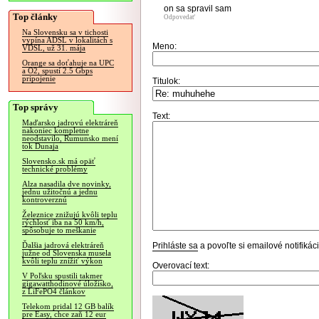
on sa spravil sam
Top články
Odpovedať
Na Slovensku sa v tichosti
vypína ADSL v lokalitách s
Meno:
VDSL, už 31. mája
Orange sa doťahuje na UPC
a O2, spustí 2.5 Gbps
pripojenie
Titulok:
Top správy
Text:
Maďarsko jadrovú elektráreň
nakoniec kompletne
neodstavilo, Rumunsko mení
tok Dunaja
Slovensko.sk má opäť
technické problémy
Alza nasadila dve novinky,
jednu užitočnú a jednu
kontroverznú
Železnice znižujú kvôli teplu
rýchlosť iba na 50 km/h,
spôsobuje to meškanie
Prihláste sa
a povoľte si emailové notifiká
Ďalšia jadrová elektráreň
južne od Slovenska musela
kvôli teplu znížiť výkon
Overovací text:
V Poľsku spustili takmer
gigawatthodinové úložisko,
z LiFePO4 článkov
Telekom pridal 12 GB balík
pre Easy, chce zaň 12 eur