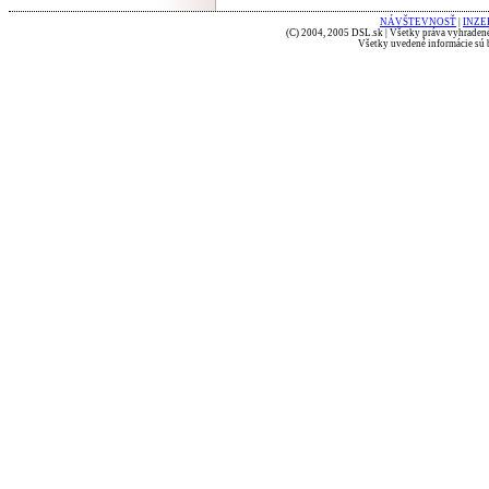
NÁVŠTEVNOSŤ
|
INZE
(C) 2004, 2005 DSL.sk | Všetky práva vyhradené
Všetky uvedené informácie sú b