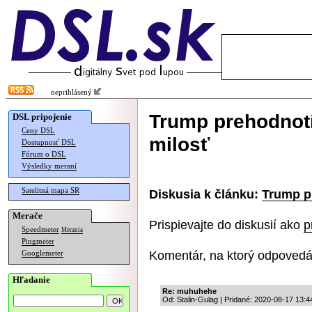
neprihlásený
Trump prehodnotí
DSL pripojenie
Ceny DSL
milosť
Dostupnosť DSL
Fórum o DSL
Výsledky meraní
Satelitná mapa SR
Diskusia k článku:
Trump p
Merače
Prispievajte do diskusií ako
p
Speedmeter
Merania
Pingmeter
Komentár, na ktorý odpovedá
Googlemeter
Hľadanie
Re: muhuhehe
Od: Stalin-Gulag | Pridané: 2020-08-17 13:4