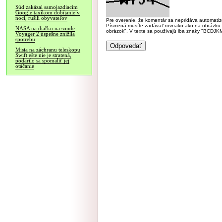
Súd zakázal samojazdiacim
Google taxíkom dobíjanie v
noci, rušili obyvateľov
Pre overenie, že komentár sa nepridáva automatizov
Písmená musíte zadávať rovnako ako na obrázku veľk
NASA na diaľku na sonde
obrázok". V texte sa používajú iba znaky "BC
Voyager 2 úspešne znížila
spotrebu
Misia na záchranu teleskopu
Swift ešte nie je stratená,
podarilo sa spomaliť jej
otáčanie