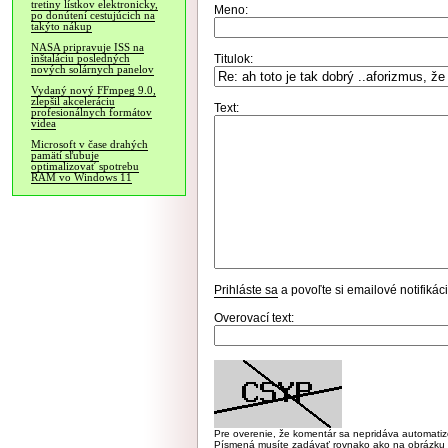
tretiny lístkov elektronicky,
Meno:
po donútení cestujúcich na
takýto nákup
NASA pripravuje ISS na
Titulok:
inštaláciu posledných
nových solárnych panelov
Vydaný nový FFmpeg 9.0,
zlepšil akceleráciu
Text:
profesionálnych formátov
videa
Microsoft v čase drahých
pamätí sľubuje
optimalizovať spotrebu
RAM vo Windows 11
Prihláste sa
a povoľte si emailové notifiká
Overovací text:
Pre overenie, že komentár sa nepridáva automatizov
Písmená musíte zadávať rovnako ako na obrázku veľk