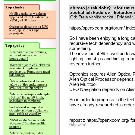
Top články
ah toto je tak dobrý ..aforizmu
zbohatlích koderov - libtardov z
Na Slovensku sa v tichosti
Od: Etela vchižy socka | Pridané
vypína ADSL v lokalitách s
VDSL, už 31. mája
Orange sa doťahuje na UPC
https://openxcom.org/forum/ inde
a O2, spustí 2.5 Gbps
pripojenie
So I have been enjoying a long camp
recursive tech dependency and w
Top správy
something.
Alza nasadila dve novinky,
The invasion of 99 is well under
jednu užitočnú a jednu
fighting tiny ships and hiding fro
kontroverznú
research further.
Maďarsko jadrovú elektráreň
nakoniec kompletne
neodstavilo, Rumunsko mení
Optronics requires Alien Optical
tok Dunaja
Alien Optical Processor depends 
Ďalšia jadrová elektráreň
Alien Multitool
južne od Slovenska musela
kvôli teplu znížiť výkon
UFO Navigation depends on Alie
Železnice znižujú kvôli teplu
rýchlosť iba na 50 km/h,
So in order to progress in the tech
spôsobuje to meškanie
have already researched in order 
Súd zakázal samojazdiacim
Google taxíkom dobíjanie v
noci, rušili obyvateľov
repost z https://openxcom.org/ f
NASA na diaľku na sonde
Voyager 2 úspešne znížila
Odpovedať
spotrebu
Železnice predávajú dve