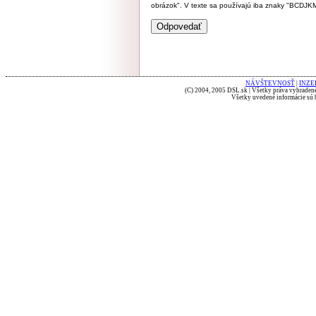
obrázok". V texte sa používajú iba znaky "BC
NÁVŠTEVNOSŤ
|
INZE
(C) 2004, 2005 DSL.sk | Všetky práva vyhradené
Všetky uvedené informácie sú b