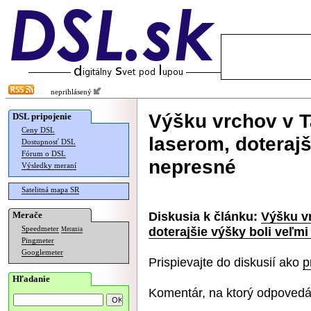
neprihlásený
Výšku vrchov v T
DSL pripojenie
Ceny DSL
laserom, doterajš
Dostupnosť DSL
Fórum o DSL
nepresné
Výsledky meraní
Satelitná mapa SR
Diskusia k článku:
Výšku vr
Merače
doterajšie výšky boli veľm
Speedmeter
Merania
Pingmeter
Googlemeter
Prispievajte do diskusií ako
p
Hľadanie
Komentár, na ktorý odpovedá