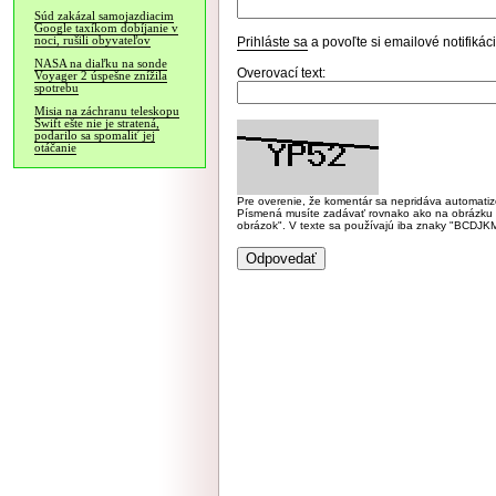
Súd zakázal samojazdiacim
Google taxíkom dobíjanie v
noci, rušili obyvateľov
Prihláste sa
a povoľte si emailové notifiká
NASA na diaľku na sonde
Overovací text:
Voyager 2 úspešne znížila
spotrebu
Misia na záchranu teleskopu
Swift ešte nie je stratená,
podarilo sa spomaliť jej
otáčanie
Pre overenie, že komentár sa nepridáva automatizov
Písmená musíte zadávať rovnako ako na obrázku veľk
obrázok". V texte sa používajú iba znaky "BC