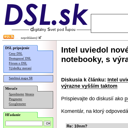
neprihlásený
Intel uviedol no
DSL pripojenie
Ceny DSL
notebooky, s výr
Dostupnosť DSL
Fórum o DSL
Výsledky meraní
Satelitná mapa SR
Diskusia k článku:
Intel uv
výrazne vyšším taktom
Merače
Speedmeter
Merania
Prispievajte do diskusií ako
p
Pingmeter
Googlemeter
Komentár, na ktorý odpovedá
Hľadanie
Re: 10nm?