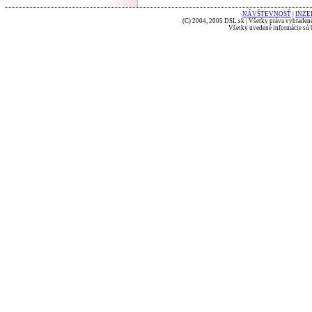
NÁVŠTEVNOSŤ
|
INZE
(C) 2004, 2005 DSL.sk | Všetky práva vyhradené
Všetky uvedené informácie sú b