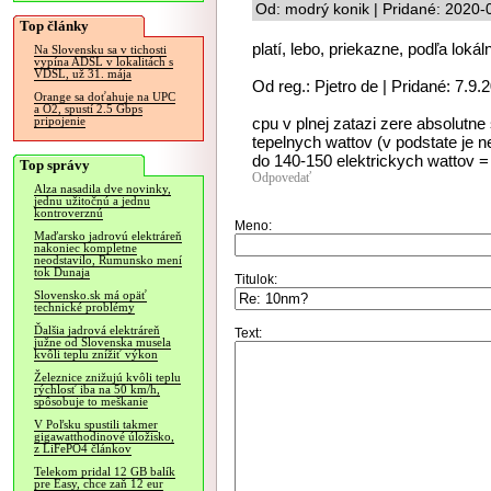
Od: modrý konik | Pridané: 2020-
Top články
platí, lebo, priekazne, podľa loká
Na Slovensku sa v tichosti
vypína ADSL v lokalitách s
VDSL, už 31. mája
Od reg.: Pjetro de | Pridané: 7.9.
Orange sa doťahuje na UPC
a O2, spustí 2.5 Gbps
cpu v plnej zatazi zere absolutn
pripojenie
tepelnych wattov (v podstate je 
do 140-150 elektrickych wattov =
Top správy
Odpovedať
Alza nasadila dve novinky,
jednu užitočnú a jednu
kontroverznú
Meno:
Maďarsko jadrovú elektráreň
nakoniec kompletne
neodstavilo, Rumunsko mení
tok Dunaja
Titulok:
Slovensko.sk má opäť
technické problémy
Ďalšia jadrová elektráreň
Text:
južne od Slovenska musela
kvôli teplu znížiť výkon
Železnice znižujú kvôli teplu
rýchlosť iba na 50 km/h,
spôsobuje to meškanie
V Poľsku spustili takmer
gigawatthodinové úložisko,
z LiFePO4 článkov
Telekom pridal 12 GB balík
pre Easy, chce zaň 12 eur