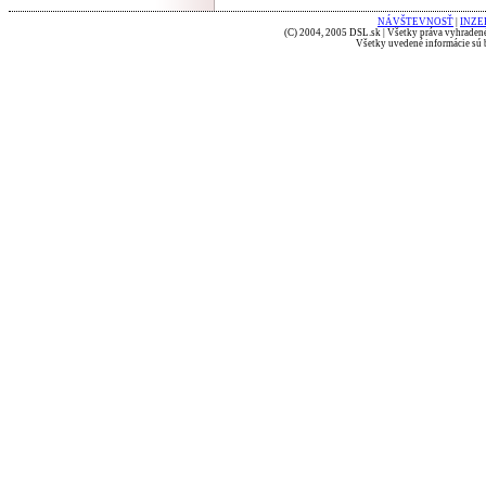
NÁVŠTEVNOSŤ
|
INZE
(C) 2004, 2005 DSL.sk | Všetky práva vyhradené
Všetky uvedené informácie sú b