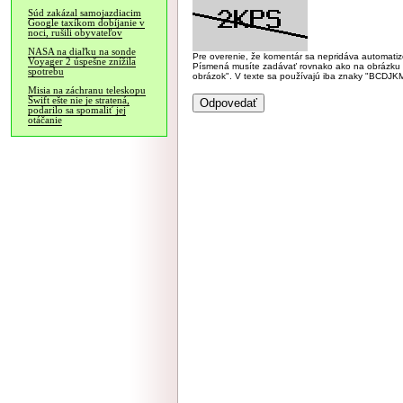
Súd zakázal samojazdiacim
Google taxíkom dobíjanie v
noci, rušili obyvateľov
NASA na diaľku na sonde
Pre overenie, že komentár sa nepridáva automatizov
Voyager 2 úspešne znížila
Písmená musíte zadávať rovnako ako na obrázku veľk
spotrebu
obrázok". V texte sa používajú iba znaky "BC
Misia na záchranu teleskopu
Swift ešte nie je stratená,
podarilo sa spomaliť jej
otáčanie