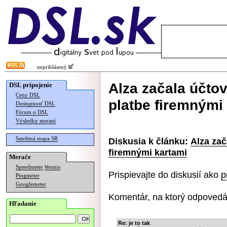
neprihlásený
Alza začala účto
DSL pripojenie
Ceny DSL
platbe firemnými
Dostupnosť DSL
Fórum o DSL
Výsledky meraní
Satelitná mapa SR
Diskusia k článku:
Alza zač
firemnými kartami
Merače
Speedmeter
Merania
Prispievajte do diskusií ako
p
Pingmeter
Googlemeter
Komentár, na ktorý odpovedá
Hľadanie
Re: je to tak