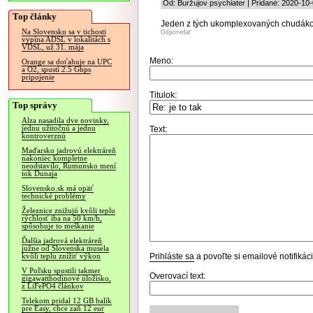
Od: Buržujov psychiater | Pridané: 2020-10
Top články
Jeden z tých ukomplexovaných chudákov,
Na Slovensku sa v tichosti
Odpovedať
vypína ADSL v lokalitách s
VDSL, už 31. mája
Meno:
Orange sa doťahuje na UPC
a O2, spustí 2.5 Gbps
pripojenie
Titulok:
Top správy
Alza nasadila dve novinky,
jednu užitočnú a jednu
Text:
kontroverznú
Maďarsko jadrovú elektráreň
nakoniec kompletne
neodstavilo, Rumunsko mení
tok Dunaja
Slovensko.sk má opäť
technické problémy
Železnice znižujú kvôli teplu
rýchlosť iba na 50 km/h,
spôsobuje to meškanie
Ďalšia jadrová elektráreň
južne od Slovenska musela
Prihláste sa
a povoľte si emailové notifiká
kvôli teplu znížiť výkon
V Poľsku spustili takmer
Overovací text:
gigawatthodinové úložisko,
z LiFePO4 článkov
Telekom pridal 12 GB balík
pre Easy, chce zaň 12 eur