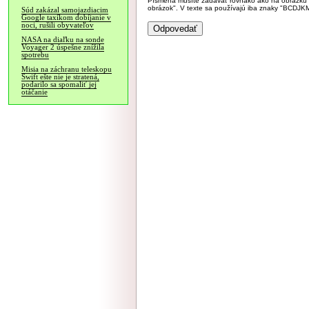
Písmená musíte zadávať rovnako ako na obrázku veľk
obrázok". V texte sa používajú iba znaky "BC
Súd zakázal samojazdiacim
Google taxíkom dobíjanie v
noci, rušili obyvateľov
NASA na diaľku na sonde
Voyager 2 úspešne znížila
spotrebu
Misia na záchranu teleskopu
Swift ešte nie je stratená,
podarilo sa spomaliť jej
otáčanie