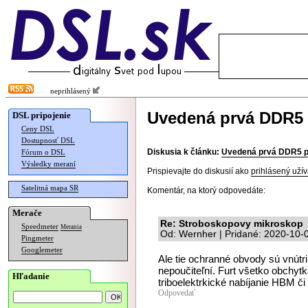
neprihlásený
Uvedená prvá DDR5
DSL pripojenie
Ceny DSL
Dostupnosť DSL
Diskusia k článku:
Uvedená prvá DDR5 
Fórum o DSL
Výsledky meraní
Prispievajte do diskusií ako
prihlásený užív
Satelitná mapa SR
Komentár, na ktorý odpovedáte:
Merače
Re: Stroboskopovy mikroskop
Speedmeter
Merania
Od: Wernher | Pridané: 2020-10-
Pingmeter
Googlemeter
Ale tie ochranné obvody sú vnútri
nepoučiteľní. Furt všetko obchytk
Hľadanie
triboelektrkické nabíjanie HBM či
Odpovedať