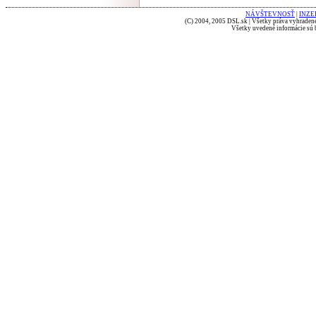
NÁVŠTEVNOSŤ
|
INZE
(C) 2004, 2005 DSL.sk | Všetky práva vyhradené
Všetky uvedené informácie sú b