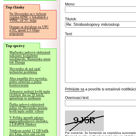
Meno:
Top články
Na Slovensku sa v tichosti
vypína ADSL v lokalitách s
Titulok:
VDSL, už 31. mája
Orange sa doťahuje na UPC
a O2, spustí 2.5 Gbps
pripojenie
Text:
Top správy
Maďarsko jadrovú elektráreň
nakoniec kompletne
neodstavilo, Rumunsko mení
tok Dunaja
Slovensko.sk má opäť
technické problémy
Alza nasadila dve novinky,
jednu užitočnú a jednu
kontroverznú
Prihláste sa
a povoľte si emailové notifiká
Železnice znižujú kvôli teplu
rýchlosť iba na 50 km/h,
Overovací text:
spôsobuje to meškanie
Ďalšia jadrová elektráreň
južne od Slovenska musela
kvôli teplu znížiť výkon
V Poľsku spustili takmer
gigawatthodinové úložisko,
z LiFePO4 článkov
Telekom pridal 12 GB balík
Pre overenie, že komentár sa nepridáva automatizov
pre Easy, chce zaň 12 eur