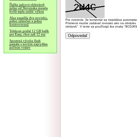
Ďalšia jadrová elektráreň
južne od Slovenska musela
kvôli teplu znížiť výkon
Alza nasadila dve novinky,
Pre overenie, že komentár sa nepridáva automatizov
jednu užitočnú a jednu
Písmená musíte zadávať rovnako ako na obrázku veľk
kontroverznú
obrázok". V texte sa používajú iba znaky "BC
Telekom pridal 12 GB balík
pre Easy, chce zaň 12 eur
Spustená výroba flash
pamäte s novým najvyšším
počtom vrstiev