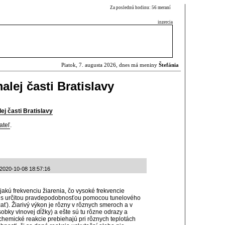
Za poslednú hodinu: 56 meraní
inzercia
Piatok, 7. augusta 2026, dnes má meniny
Štefánia
alej časti Bratislavy
ej časti Bratislavy
ateľ
.
: 2020-10-08 18:57:16
jakú frekvenciu žiarenia, čo vysoké frekvencie
ajú s určitou pravdepodobnosťou pomocou tunelového
ať). Žiarivý výkon je rôzny v rôznych smeroch a v
obky vlnovej dĺžky) a ešte sú tu rôzne odrazy a
 chemické reakcie prebiehajú pri rôznych teplotách