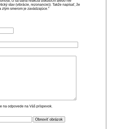
nosti, či sa daná reakcia uskutoční alebo nie
tický stav (vibrácie, rezonancie)). Takže napísať, že
a zlým smerom je zavádzajúce."
cie na odpovede na Váš príspevok.