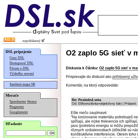
neprihlásený
O2 zaplo 5G sieť v m
DSL pripojenie
Ceny DSL
Dostupnosť DSL
Diskusia k článku:
O2 zaplo 5G sieť v mal
Fórum o DSL
Výsledky meraní
Prispievajte do diskusií ako
prihlásený užív
Satelitná mapa SR
Komentár, na ktorý odpovedáte:
Merače
Re: Posledná veta
Speedmeter
Merania
Od: EMsenzitivita=objektívny fakt | Pridané
Pingmeter
Googlemeter
Ešte niečo zaujímavé:
"Na ionizovanie materiálu potrebuješ ne
spĺňajú, ale nízke frekvencie ich spĺň
Hľadanie
javu (potrebnú energiu si môžu prepožič
rôznych vzdialenostiach (dôležité sú nás
konštruktívne interferencie. Okrem toho