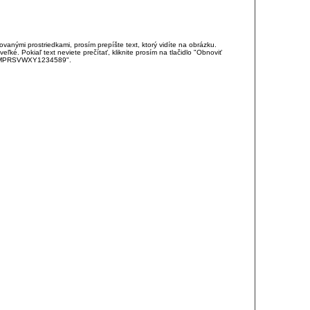
anými prostriedkami, prosím prepíšte text, ktorý vidíte na obrázku.
é. Pokiaľ text neviete prečítať, kliknite prosím na tlačidlo "Obnoviť
DJKMPRSVWXY1234589".