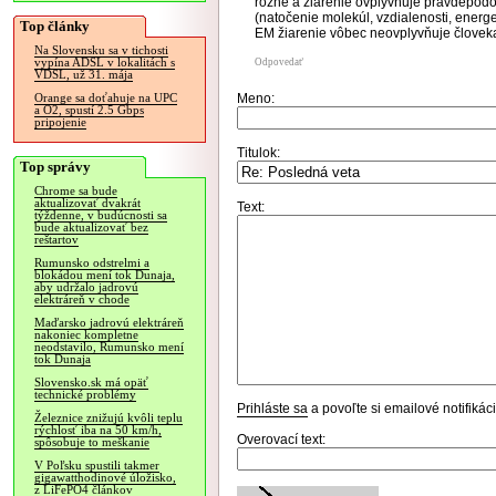
rôzne a žiarenie ovplyvňuje pravdepodob
(natočenie molekúl, vzdialenosti, energe
Top články
EM žiarenie vôbec neovplyvňuje človek
Na Slovensku sa v tichosti
vypína ADSL v lokalitách s
Odpovedať
VDSL, už 31. mája
Meno:
Orange sa doťahuje na UPC
a O2, spustí 2.5 Gbps
pripojenie
Titulok:
Top správy
Chrome sa bude
aktualizovať dvakrát
Text:
týždenne, v budúcnosti sa
bude aktualizovať bez
reštartov
Rumunsko odstrelmi a
blokádou mení tok Dunaja,
aby udržalo jadrovú
elektráreň v chode
Maďarsko jadrovú elektráreň
nakoniec kompletne
neodstavilo, Rumunsko mení
tok Dunaja
Slovensko.sk má opäť
technické problémy
Prihláste sa
a povoľte si emailové notifiká
Železnice znižujú kvôli teplu
rýchlosť iba na 50 km/h,
Overovací text:
spôsobuje to meškanie
V Poľsku spustili takmer
gigawatthodinové úložisko,
z LiFePO4 článkov