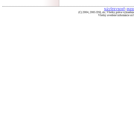
NÁVŠTEVNOSŤ
|
INZE
(C) 2004, 2005 DSL.sk | Všetky práva vyhradené
Všetky uvedené informácie sú b