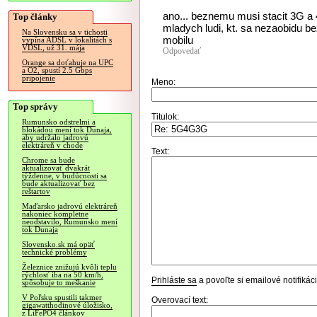
ano... beznemu musi stacit 3G a 
Top články
mladych ludi, kt. sa nezaobidu b
Na Slovensku sa v tichosti
mobilu
vypína ADSL v lokalitách s
VDSL, už 31. mája
Odpovedať
Orange sa doťahuje na UPC
a O2, spustí 2.5 Gbps
pripojenie
Meno:
Top správy
Titulok:
Rumunsko odstrelmi a
blokádou mení tok Dunaja,
aby udržalo jadrovú
elektráreň v chode
Text:
Chrome sa bude
aktualizovať dvakrát
týždenne, v budúcnosti sa
bude aktualizovať bez
reštartov
Maďarsko jadrovú elektráreň
nakoniec kompletne
neodstavilo, Rumunsko mení
tok Dunaja
Slovensko.sk má opäť
technické problémy
Železnice znižujú kvôli teplu
rýchlosť iba na 50 km/h,
Prihláste sa
a povoľte si emailové notifiká
spôsobuje to meškanie
V Poľsku spustili takmer
Overovací text:
gigawatthodinové úložisko,
z LiFePO4 článkov