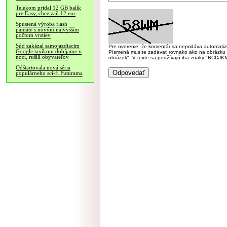
Telekom pridal 12 GB balík
pre Easy, chce zaň 12 eur
Spustená výroba flash
pamäte s novým najvyšším
počtom vrstiev
Súd zakázal samojazdiacim
Pre overenie, že komentár sa nepridáva automatizov
Google taxíkom dobíjanie v
Písmená musíte zadávať rovnako ako na obrázku veľk
noci, rušili obyvateľov
obrázok". V texte sa používajú iba znaky "BC
Odštartovala nová séria
populárneho sci-fi Futurama