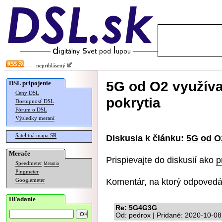
neprihlásený
5G od O2 využíva
DSL pripojenie
Ceny DSL
pokrytia
Dostupnosť DSL
Fórum o DSL
Výsledky meraní
Satelitná mapa SR
Diskusia k článku:
5G od O
Merače
Prispievajte do diskusií ako
p
Speedmeter
Merania
Pingmeter
Komentár, na ktorý odpovedá
Googlemeter
Hľadanie
Re: 5G4G3G
Od: pedrox | Pridané: 2020-10-08