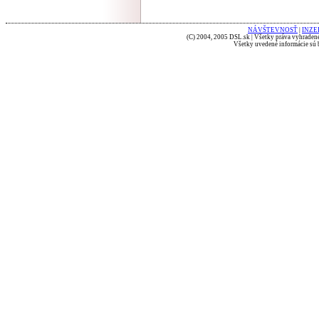
NÁVŠTEVNOSŤ
|
INZE
(C) 2004, 2005 DSL.sk | Všetky práva vyhradené
Všetky uvedené informácie sú b