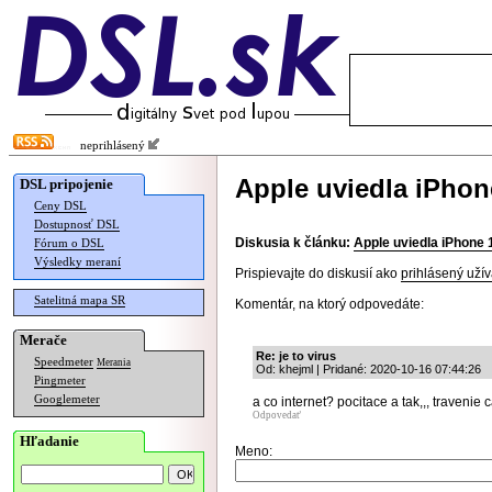
neprihlásený
Apple uviedla iPhon
DSL pripojenie
Ceny DSL
Dostupnosť DSL
Diskusia k článku:
Apple uviedla iPhone 
Fórum o DSL
Výsledky meraní
Prispievajte do diskusií ako
prihlásený užív
Satelitná mapa SR
Komentár, na ktorý odpovedáte:
Merače
Re: je to virus
Speedmeter
Merania
Od: khejml | Pridané: 2020-10-16 07:44:26
Pingmeter
Googlemeter
a co internet? pocitace a tak,,, travenie
Odpovedať
Hľadanie
Meno: