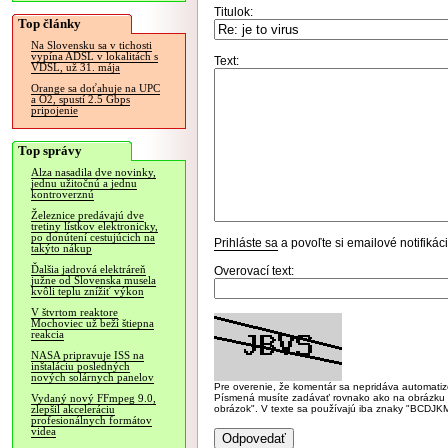
Titulok:
Top články
Na Slovensku sa v tichosti
vypína ADSL v lokalitách s
Text:
VDSL, už 31. mája
Orange sa doťahuje na UPC
a O2, spustí 2.5 Gbps
pripojenie
Top správy
Alza nasadila dve novinky,
jednu užitočnú a jednu
kontroverznú
Železnice predávajú dve
tretiny lístkov elektronicky,
po donútení cestujúcich na
Prihláste sa
a povoľte si emailové notifiká
takýto nákup
Ďalšia jadrová elektráreň
Overovací text:
južne od Slovenska musela
kvôli teplu znížiť výkon
V štvrtom reaktore
Mochoviec už beží štiepna
reakcia
NASA pripravuje ISS na
inštaláciu posledných
nových solárnych panelov
Pre overenie, že komentár sa nepridáva automatizov
Písmená musíte zadávať rovnako ako na obrázku veľk
Vydaný nový FFmpeg 9.0,
obrázok". V texte sa používajú iba znaky "BC
zlepšil akceleráciu
profesionálnych formátov
videa