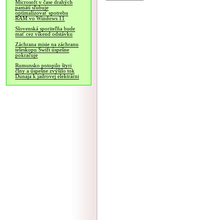
Microsoft v čase drahých
pamätí sľubuje
optimalizovať spotrebu
RAM vo Windows 11
Slovenská sporiteľňa bude
mať cez víkend odstávku
Záchrana misie na záchranu
teleskopu Swift úspešne
pokračuje
Rumunsko potopilo štyri
člny a úspešne zvýšilo tok
Dunaja k jadrovej elektrárni