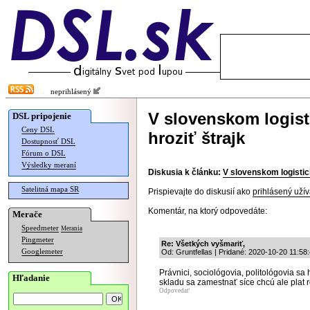
neprihlásený
V slovenskom logis
DSL pripojenie
Ceny DSL
hroziť štrajk
Dostupnosť DSL
Fórum o DSL
Výsledky meraní
Diskusia k článku:
V slovenskom logisti
Satelitná mapa SR
Prispievajte do diskusií ako
prihlásený užív
Komentár, na ktorý odpovedáte:
Merače
Speedmeter
Merania
Pingmeter
Re: Všetkých vyšmariť,
Googlemeter
Od: Gruntfellas | Pridané: 2020-10-20 11:58
Právnici, sociológovia, politológovia sa 
Hľadanie
skladu sa zamestnať síce chcú ale plat r
Odpovedať