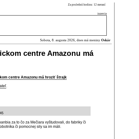
Za poslednú hodinu: 12 meraní
inzercia
Sobota, 8. augusta 2026, dnes má meniny
Oskár
tickom centre Amazonu má
ckom centre Amazonu má hroziť štrajk
ateľ
.
:45
hanbia za to čo za Mečiara vyštudovali, do fabriky či
obotníka či pomocnej sily sa im máli.