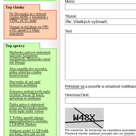
Meno:
Top články
Na Slovensku sa v tichosti
Titulok:
vypína ADSL v lokalitách s
VDSL, už 31. mája
Orange sa doťahuje na UPC
a O2, spustí 2.5 Gbps
Text:
pripojenie
Top správy
Maďarsko jadrovú elektráreň
nakoniec kompletne
neodstavilo, Rumunsko mení
tok Dunaja
Alza nasadila dve novinky,
jednu užitočnú a jednu
kontroverznú
Slovensko.sk má opäť
technické problémy
Prihláste sa
a povoľte si emailové notifiká
Železnice znižujú kvôli teplu
Overovací text:
rýchlosť iba na 50 km/h,
spôsobuje to meškanie
Ďalšia jadrová elektráreň
južne od Slovenska musela
kvôli teplu znížiť výkon
V Poľsku spustili takmer
gigawatthodinové úložisko,
z LiFePO4 článkov
Pre overenie, že komentár sa nepridáva automatizov
Telekom pridal 12 GB balík
Písmená musíte zadávať rovnako ako na obrázku veľk
pre Easy, chce zaň 12 eur