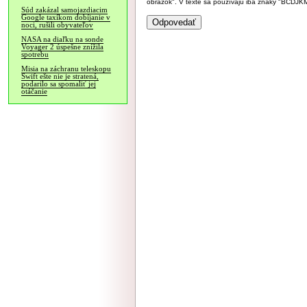
obrázok". V texte sa používajú iba znaky "BC
Súd zakázal samojazdiacim
Google taxíkom dobíjanie v
noci, rušili obyvateľov
NASA na diaľku na sonde
Voyager 2 úspešne znížila
spotrebu
Misia na záchranu teleskopu
Swift ešte nie je stratená,
podarilo sa spomaliť jej
otáčanie