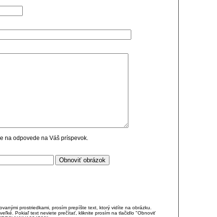
cie na odpovede na Váš príspevok.
anými prostriedkami, prosím prepíšte text, ktorý vidíte na obrázku.
é. Pokiaľ text neviete prečítať, kliknite prosím na tlačidlo "Obnoviť