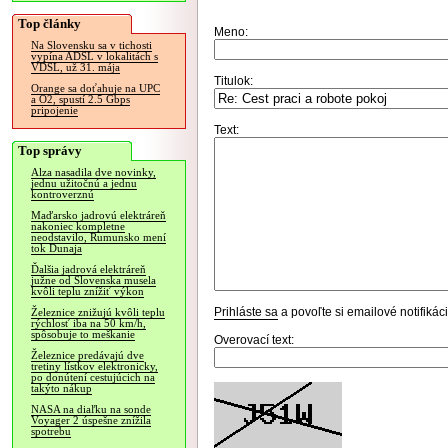
Top články
Meno:
Na Slovensku sa v tichosti
vypína ADSL v lokalitách s
VDSL, už 31. mája
Titulok:
Orange sa doťahuje na UPC
a O2, spustí 2.5 Gbps
pripojenie
Text:
Top správy
Alza nasadila dve novinky,
jednu užitočnú a jednu
kontroverznú
Maďarsko jadrovú elektráreň
nakoniec kompletne
neodstavilo, Rumunsko mení
tok Dunaja
Ďalšia jadrová elektráreň
južne od Slovenska musela
kvôli teplu znížiť výkon
Prihláste sa
a povoľte si emailové notifiká
Železnice znižujú kvôli teplu
rýchlosť iba na 50 km/h,
spôsobuje to meškanie
Overovací text:
Železnice predávajú dve
tretiny lístkov elektronicky,
po donútení cestujúcich na
takýto nákup
NASA na diaľku na sonde
Voyager 2 úspešne znížila
spotrebu