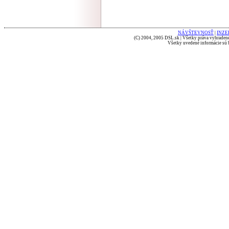
NÁVŠTEVNOSŤ
|
INZE
(C) 2004, 2005 DSL.sk | Všetky práva vyhradené
Všetky uvedené informácie sú b