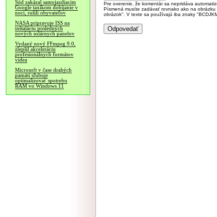
Súd zakázal samojazdiacim
Pre overenie, že komentár sa nepridáva automatizov
Google taxíkom dobíjanie v
Písmená musíte zadávať rovnako ako na obrázku veľk
noci, rušili obyvateľov
obrázok". V texte sa používajú iba znaky "BC
NASA pripravuje ISS na
inštaláciu posledných
nových solárnych panelov
Vydaný nový FFmpeg 9.0,
zlepšil akceleráciu
profesionálnych formátov
videa
Microsoft v čase drahých
pamätí sľubuje
optimalizovať spotrebu
RAM vo Windows 11