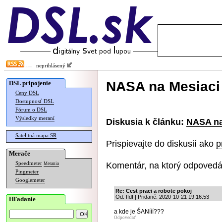
neprihlásený
NASA na Mesiaci
DSL pripojenie
Ceny DSL
Dostupnosť DSL
Fórum o DSL
Výsledky meraní
Diskusia k článku:
NASA na
Satelitná mapa SR
Prispievajte do diskusií ako
p
Merače
Komentár, na ktorý odpovedá
Speedmeter
Merania
Pingmeter
Googlemeter
Re: Cest praci a robote pokoj
Od: ffdf | Pridané: 2020-10-21 19:16:53
Hľadanie
a kde je ŠANííí???
Odpovedať