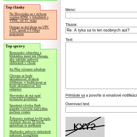
Top články
Meno:
Na Slovensku sa v tichosti
vypína ADSL v lokalitách s
VDSL, už 31. mája
Titulok:
Orange sa doťahuje na UPC
a O2, spustí 2.5 Gbps
pripojenie
Text:
Top správy
Rumunsko odstrelmi a
blokádou mení tok Dunaja,
aby udržalo jadrovú
elektráreň v chode
Joj Play výrazne zdražuje
Chrome sa bude
aktualizovať dvakrát
týždenne, v budúcnosti sa
bude aktualizovať bez
reštartov
Prihláste sa
a povoľte si emailové notifiká
Slovensko.sk má opäť
technické problémy
Overovací text:
Spustená výroba flash
pamäte s novým najvyšším
počtom vrstiev
Železnice znižujú kvôli teplu
rýchlosť iba na 50 km/h,
spôsobuje to meškanie
Maďarsko jadrovú elektráreň
nakoniec kompletne