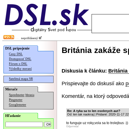
neprihlásený
Británia zakáže s
DSL pripojenie
Ceny DSL
Dostupnosť DSL
Fórum o DSL
Výsledky meraní
Diskusia k článku:
Británia
Satelitná mapa SR
Prispievajte do diskusií ako
p
Merače
Komentár, na ktorý odpovedá
Speedmeter
Merania
Pingmeter
Googlemeter
Re: A tyka sa to len osobnych aut?
Od: len tak naokraj | Pridané: 2020-11-17 22
Hľadanie
to funguje uz roky,vola sa to trolejbus -))
Odpovedať