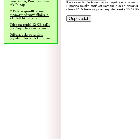
neodstavilo, Rumunsko mení
Pre overenie, že komentár sa nepridáva automatizov
tok Dunaja
Písmená musíte zadávať rovnako ako na obrázku veľk
obrázok". V texte sa používajú iba znaky "BC
V Poľsku spustili takmer
gigawatthodinové úložisko,
z LiFePO4 článkov
Telekom pridal 12 GB balík
pre Easy, chce zaň 12 eur
Odštartovala nová séria
populárneho sci-fi Futurama