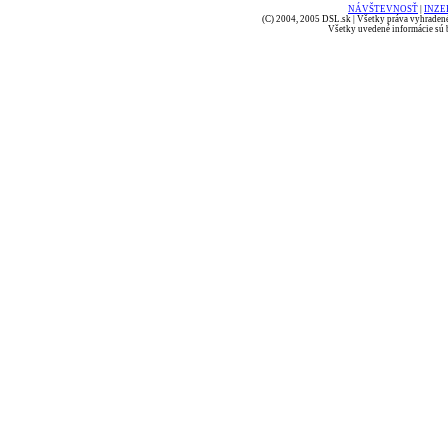
NÁVŠTEVNOSŤ
|
INZE
(C) 2004, 2005 DSL.sk | Všetky práva vyhradené
Všetky uvedené informácie sú b