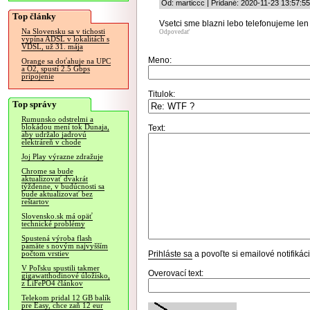
Od: marticcc | Pridané: 2020-11-23 13:57:55
Top články
Vsetci sme blazni lebo telefonujeme len t
Na Slovensku sa v tichosti
Odpovedať
vypína ADSL v lokalitách s
VDSL, už 31. mája
Meno:
Orange sa doťahuje na UPC
a O2, spustí 2.5 Gbps
pripojenie
Titulok:
Top správy
Rumunsko odstrelmi a
blokádou mení tok Dunaja,
Text:
aby udržalo jadrovú
elektráreň v chode
Joj Play výrazne zdražuje
Chrome sa bude
aktualizovať dvakrát
týždenne, v budúcnosti sa
bude aktualizovať bez
reštartov
Slovensko.sk má opäť
technické problémy
Spustená výroba flash
pamäte s novým najvyšším
Prihláste sa
a povoľte si emailové notifiká
počtom vrstiev
V Poľsku spustili takmer
Overovací text:
gigawatthodinové úložisko,
z LiFePO4 článkov
Telekom pridal 12 GB balík
pre Easy, chce zaň 12 eur