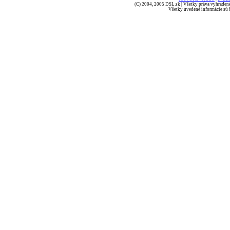
(C) 2004, 2005 DSL.sk | Všetky práva vyhradené
Všetky uvedené informácie sú b