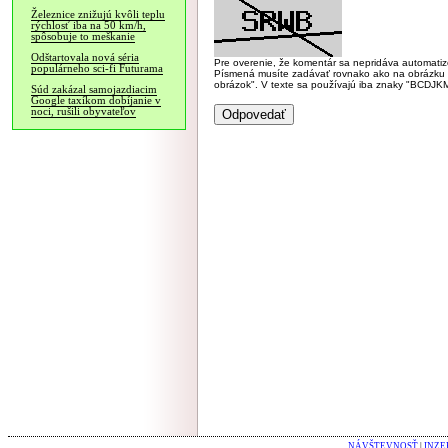
Železnice znižujú kvôli teplu
rýchlosť iba na 50 km/h,
spôsobuje to meškanie
Odštartovala nová séria
Pre overenie, že komentár sa nepridáva automatizov
populárneho sci-fi Futurama
Písmená musíte zadávať rovnako ako na obrázku veľk
obrázok". V texte sa používajú iba znaky "BC
Súd zakázal samojazdiacim
Google taxíkom dobíjanie v
noci, rušili obyvateľov
NÁVŠTEVNOSŤ
|
INZE