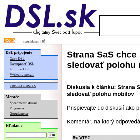
neprihlásený
Strana SaS chce 
DSL pripojenie
Ceny DSL
sledovať polohu 
Dostupnosť DSL
Fórum o DSL
Výsledky meraní
Satelitná mapa SR
Diskusia k článku:
Strana S
sledovať polohu mobilov
Merače
Speedmeter
Merania
Prispievajte do diskusií ako
p
Pingmeter
Googlemeter
Komentár, na ktorý odpovedá
Hľadanie
Re: WTF ?