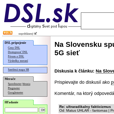
neprihlásený
Na Slovensku spu
DSL pripojenie
Ceny DSL
5G sieť
Dostupnosť DSL
Fórum o DSL
Výsledky meraní
Satelitná mapa SR
Diskusia k článku:
Na Slove
Merače
Prispievajte do diskusií ako
p
Speedmeter
Merania
Pingmeter
Komentár, na ktorý odpovedá
Googlemeter
Hľadanie
Re: ultraradikalny fakticizmus
Od: Matus UHLAR - fantomas | Pr