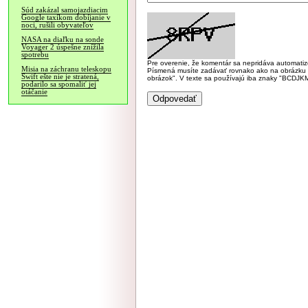
Súd zakázal samojazdiacim
Google taxíkom dobíjanie v
noci, rušili obyvateľov
NASA na diaľku na sonde
Voyager 2 úspešne znížila
spotrebu
Pre overenie, že komentár sa nepridáva automatizov
Misia na záchranu teleskopu
Písmená musíte zadávať rovnako ako na obrázku veľk
Swift ešte nie je stratená,
obrázok". V texte sa používajú iba znaky "BC
podarilo sa spomaliť jej
otáčanie