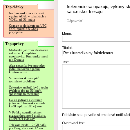
frekvencie sa opakuju, vykony sko
Top články
sance skor klesaju.
Na Slovensku sa v tichosti
vypína ADSL v lokalitách s
VDSL, už 31. mája
Odpovedať
Orange sa doťahuje na UPC
a O2, spustí 2.5 Gbps
pripojenie
Meno:
Top správy
Titulok:
Maďarsko jadrovú elektráreň
nakoniec kompletne
neodstavilo, Rumunsko mení
tok Dunaja
Text:
Alza nasadila dve novinky,
jednu užitočnú a jednu
kontroverznú
Slovensko.sk má opäť
technické problémy
Železnice znižujú kvôli teplu
rýchlosť iba na 50 km/h,
spôsobuje to meškanie
Ďalšia jadrová elektráreň
južne od Slovenska musela
kvôli teplu znížiť výkon
V Poľsku spustili takmer
Prihláste sa
a povoľte si emailové notifiká
gigawatthodinové úložisko,
z LiFePO4 článkov
Overovací text:
Telekom pridal 12 GB balík
pre Easy, chce zaň 12 eur