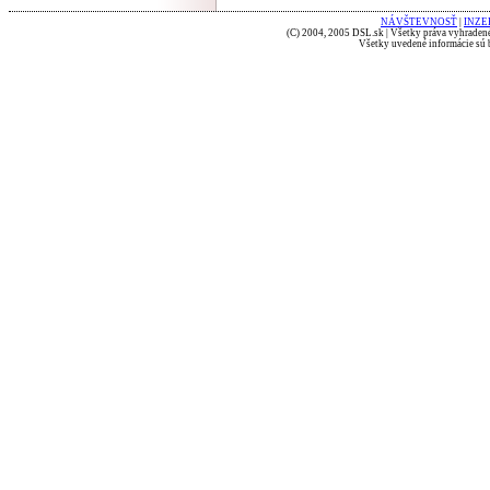
NÁVŠTEVNOSŤ
|
INZE
(C) 2004, 2005 DSL.sk | Všetky práva vyhradené
Všetky uvedené informácie sú b