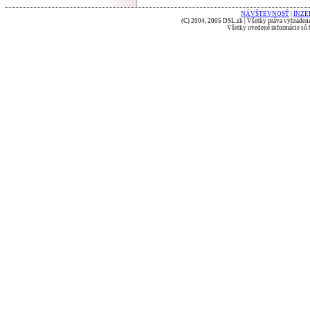
NÁVŠTEVNOSŤ
|
INZE
(C) 2004, 2005 DSL.sk | Všetky práva vyhradené
Všetky uvedené informácie sú b