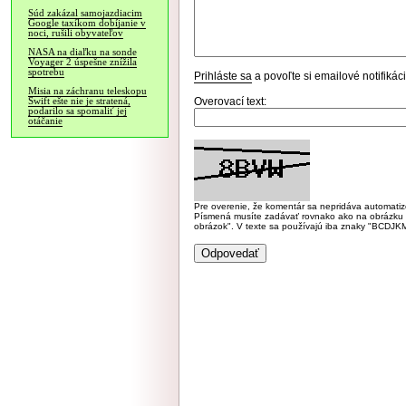
Súd zakázal samojazdiacim
Google taxíkom dobíjanie v
noci, rušili obyvateľov
NASA na diaľku na sonde
Voyager 2 úspešne znížila
spotrebu
Prihláste sa
a povoľte si emailové notifiká
Misia na záchranu teleskopu
Overovací text:
Swift ešte nie je stratená,
podarilo sa spomaliť jej
otáčanie
Pre overenie, že komentár sa nepridáva automatizov
Písmená musíte zadávať rovnako ako na obrázku veľk
obrázok". V texte sa používajú iba znaky "BC