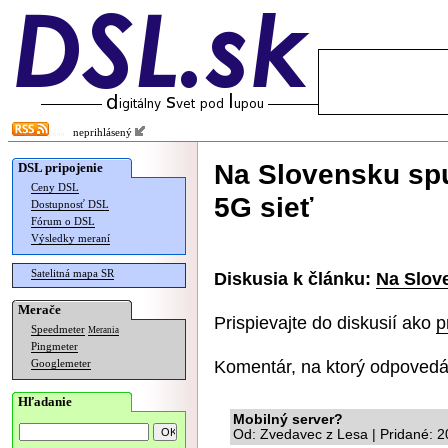
neprihlásený
Na Slovensku spu
DSL pripojenie
Ceny DSL
5G sieť
Dostupnosť DSL
Fórum o DSL
Výsledky meraní
Satelitná mapa SR
Diskusia k článku:
Na Slove
Merače
Prispievajte do diskusií ako
p
Speedmeter
Merania
Pingmeter
Komentár, na ktorý odpovedá
Googlemeter
Hľadanie
Mobilný server?
Od: Zvedavec z Lesa | Pridané: 