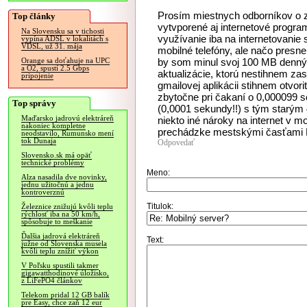
Prosím miestnych odborníkov o z
Top články
vytvporené aj internetové program
Na Slovensku sa v tichosti
využívanie iba na internetovanie
vypína ADSL v lokalitách s
VDSL, už 31. mája
mobilné telefóny, ale načo pres
by som minul svoj 100 MB denný l
Orange sa doťahuje na UPC
a O2, spustí 2.5 Gbps
aktualizácie, ktorú nestihnem zast
pripojenie
gmailovej aplikácii stihnem otvo
zbytočne pri čakaní o 0,000099 
Top správy
(0,0001 sekundy!!) s tým starým
Maďarsko jadrovú elektráreň
niekto iné nároky na internet v mo
nakoniec kompletne
prechádzke mestskými časťami B
neodstavilo, Rumunsko mení
tok Dunaja
Odpovedať
Slovensko.sk má opäť
technické problémy
Meno:
Alza nasadila dve novinky,
jednu užitočnú a jednu
kontroverznú
Titulok:
Železnice znižujú kvôli teplu
rýchlosť iba na 50 km/h,
spôsobuje to meškanie
Ďalšia jadrová elektráreň
Text:
južne od Slovenska musela
kvôli teplu znížiť výkon
V Poľsku spustili takmer
gigawatthodinové úložisko,
z LiFePO4 článkov
Telekom pridal 12 GB balík
pre Easy, chce zaň 12 eur