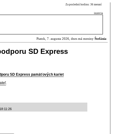
Za poslednú hodinu: 36 meraní
inzercia
Piatok, 7. augusta 2026, dnes má meniny
Štefánia
 podporu SD Express
odporu SD Express pamäťových kariet
ateľ
.
18:11:26