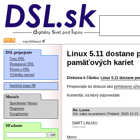
neprihlásený
Linux 5.11 dostane
DSL pripojenie
Ceny DSL
pamäťových kariet
Dostupnosť DSL
Fórum o DSL
Výsledky meraní
Diskusia k článku:
Linux 5.11 dostane p
Satelitná mapa SR
Prispievajte do diskusií ako
prihlásený užív
Komentár, na ktorý odpovedáte:
Merače
Speedmeter
Merania
Pingmeter
Re: Lunex
Googlemeter
Od: zaba na prameni | Pridané: 2020-12-21 
SMRT LINUXU
Hľadanie
Odpovedať
Meno: