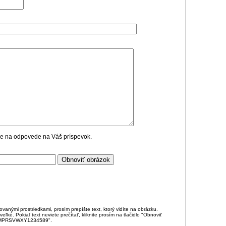
cie na odpovede na Váš príspevok.
anými prostriedkami, prosím prepíšte text, ktorý vidíte na obrázku.
é. Pokiaľ text neviete prečítať, kliknite prosím na tlačidlo "Obnoviť
DJKMPRSVWXY1234589".