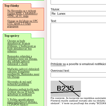
Top články
Titulok:
Na Slovensku sa v tichosti
vypína ADSL v lokalitách s
VDSL, už 31. mája
Text:
Orange sa doťahuje na UPC
a O2, spustí 2.5 Gbps
pripojenie
Top správy
Chrome sa bude
aktualizovať dvakrát
týždenne, v budúcnosti sa
bude aktualizovať bez
reštartov
Rumunsko odstrelmi a
blokádou mení tok Dunaja,
aby udržalo jadrovú
Prihláste sa
a povoľte si emailové notifiká
elektráreň v chode
Maďarsko jadrovú elektráreň
Overovací text:
nakoniec kompletne
neodstavilo, Rumunsko mení
tok Dunaja
Slovensko.sk má opäť
technické problémy
Železnice znižujú kvôli teplu
rýchlosť iba na 50 km/h,
spôsobuje to meškanie
Pre overenie, že komentár sa nepridáva automatizov
V Poľsku spustili takmer
Písmená musíte zadávať rovnako ako na obrázku veľk
gigawatthodinové úložisko,
obrázok". V texte sa používajú iba znaky "BC
z LiFePO4 článkov