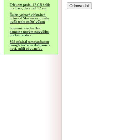
Telekom pridal 12 GB balík
pre Easy, chce zaň 12 eur
Ďalšia jadrová elektráreň
južne od Slovenska musela
kvôli teplu znížiť výkon
Spustená výroba flash
pamäte s novým najvyšším
počtom vrstiev
Súd zakázal samojazdiacim
Google taxíkom dobíjanie v
noci, rušili obyvateľov