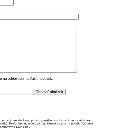
cie na odpovede na Váš príspevok.
anými prostriedkami, prosím prepíšte text, ktorý vidíte na obrázku.
é. Pokiaľ text neviete prečítať, kliknite prosím na tlačidlo "Obnoviť
DJKMPRSVWXY1234589".