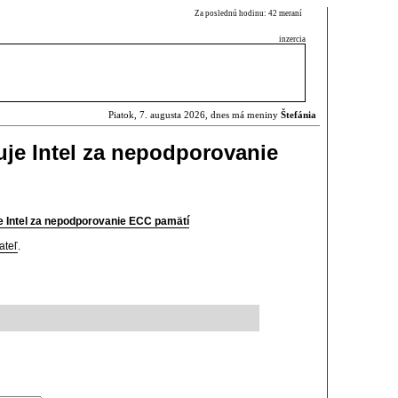
Za poslednú hodinu: 42 meraní
inzercia
Piatok, 7. augusta 2026, dnes má meniny
Štefánia
zuje Intel za nepodporovanie
uje Intel za nepodporovanie ECC pamätí
ateľ
.