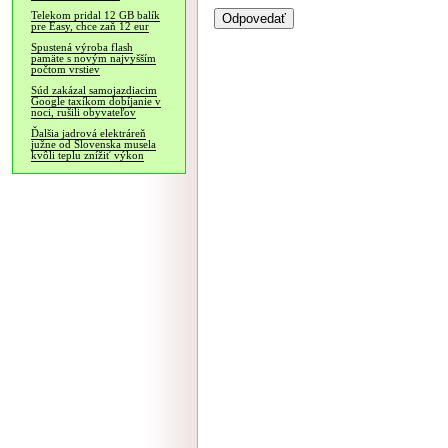
Telekom pridal 12 GB balík
pre Easy, chce zaň 12 eur
Spustená výroba flash
pamäte s novým najvyšším
počtom vrstiev
Súd zakázal samojazdiacim
Google taxíkom dobíjanie v
noci, rušili obyvateľov
Ďalšia jadrová elektráreň
južne od Slovenska musela
kvôli teplu znížiť výkon