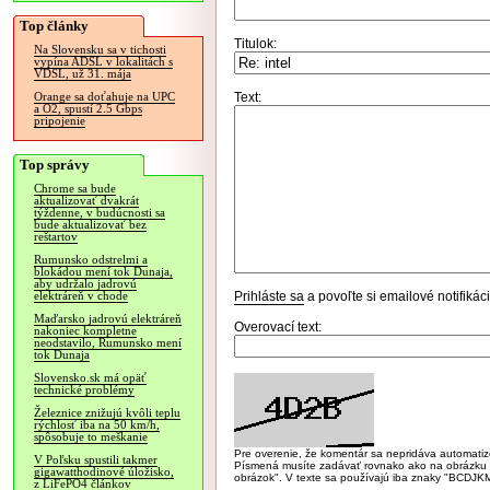
Top články
Titulok:
Na Slovensku sa v tichosti
vypína ADSL v lokalitách s
VDSL, už 31. mája
Text:
Orange sa doťahuje na UPC
a O2, spustí 2.5 Gbps
pripojenie
Top správy
Chrome sa bude
aktualizovať dvakrát
týždenne, v budúcnosti sa
bude aktualizovať bez
reštartov
Rumunsko odstrelmi a
blokádou mení tok Dunaja,
aby udržalo jadrovú
Prihláste sa
a povoľte si emailové notifiká
elektráreň v chode
Maďarsko jadrovú elektráreň
Overovací text:
nakoniec kompletne
neodstavilo, Rumunsko mení
tok Dunaja
Slovensko.sk má opäť
technické problémy
Železnice znižujú kvôli teplu
rýchlosť iba na 50 km/h,
spôsobuje to meškanie
Pre overenie, že komentár sa nepridáva automatizov
V Poľsku spustili takmer
Písmená musíte zadávať rovnako ako na obrázku veľk
gigawatthodinové úložisko,
obrázok". V texte sa používajú iba znaky "BC
z LiFePO4 článkov