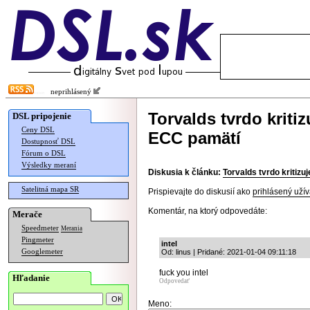
neprihlásený
Torvalds tvrdo kriti
DSL pripojenie
Ceny DSL
ECC pamätí
Dostupnosť DSL
Fórum o DSL
Výsledky meraní
Diskusia k článku:
Torvalds tvrdo kritiz
Satelitná mapa SR
Prispievajte do diskusií ako
prihlásený užív
Komentár, na ktorý odpovedáte:
Merače
Speedmeter
Merania
Pingmeter
intel
Googlemeter
Od: linus | Pridané: 2021-01-04 09:11:18
fuck you intel
Hľadanie
Odpovedať
Meno: