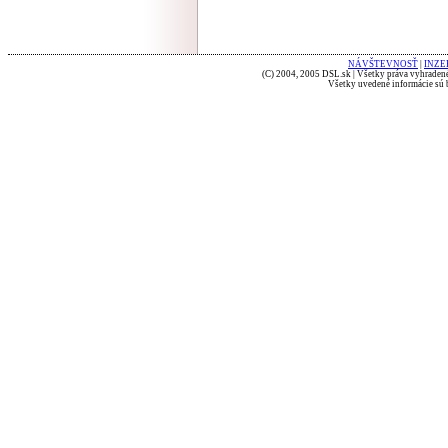
NÁVŠTEVNOSŤ
|
INZE
(C) 2004, 2005 DSL.sk | Všetky práva vyhradené
Všetky uvedené informácie sú b