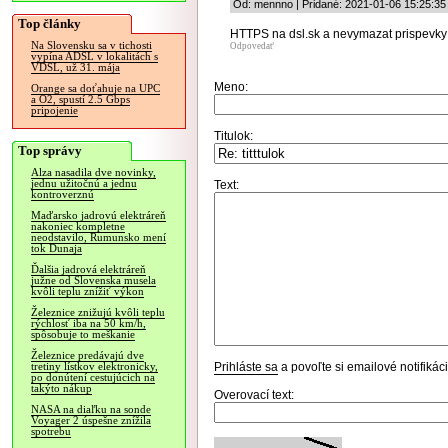
Od: mennno | Pridané: 2021-01-06 15:25:35
Top články
HTTPS na dsl.sk a nevymazat prispevky!
Na Slovensku sa v tichosti
Odpovedať
vypína ADSL v lokalitách s
VDSL, už 31. mája
Meno:
Orange sa doťahuje na UPC
a O2, spustí 2.5 Gbps
pripojenie
Titulok:
Top správy
Alza nasadila dve novinky,
jednu užitočnú a jednu
Text:
kontroverznú
Maďarsko jadrovú elektráreň
nakoniec kompletne
neodstavilo, Rumunsko mení
tok Dunaja
Ďalšia jadrová elektráreň
južne od Slovenska musela
kvôli teplu znížiť výkon
Železnice znižujú kvôli teplu
rýchlosť iba na 50 km/h,
spôsobuje to meškanie
Železnice predávajú dve
Prihláste sa
a povoľte si emailové notifiká
tretiny lístkov elektronicky,
po donútení cestujúcich na
takýto nákup
Overovací text:
NASA na diaľku na sonde
Voyager 2 úspešne znížila
spotrebu