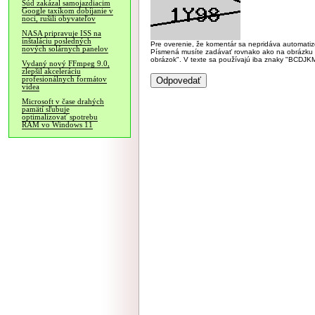
Súd zakázal samojazdiacim
Google taxíkom dobíjanie v
noci, rušili obyvateľov
NASA pripravuje ISS na
inštaláciu posledných
Pre overenie, že komentár sa nepridáva automatizov
nových solárnych panelov
Písmená musíte zadávať rovnako ako na obrázku veľk
obrázok". V texte sa používajú iba znaky "BC
Vydaný nový FFmpeg 9.0,
zlepšil akceleráciu
profesionálnych formátov
videa
Microsoft v čase drahých
pamätí sľubuje
optimalizovať spotrebu
RAM vo Windows 11