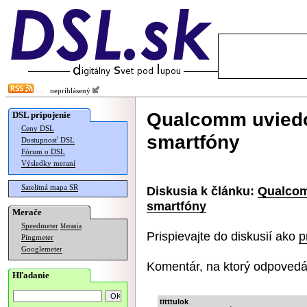
neprihlásený
Qualcomm uviedo
DSL pripojenie
Ceny DSL
smartfóny
Dostupnosť DSL
Fórum o DSL
Výsledky meraní
Satelitná mapa SR
Diskusia k článku:
Qualcom
smartfóny
Merače
Speedmeter
Merania
Prispievajte do diskusií ako
p
Pingmeter
Googlemeter
Komentár, na ktorý odpovedá
Hľadanie
titttulok