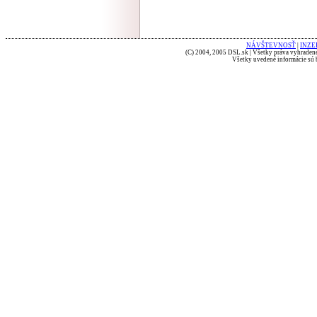
NÁVŠTEVNOSŤ
|
INZE
(C) 2004, 2005 DSL.sk | Všetky práva vyhradené
Všetky uvedené informácie sú b