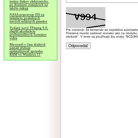
tretiny lístkov elektronicky,
po donútení cestujúcich na
takýto nákup
NASA pripravuje ISS na
inštaláciu posledných
nových solárnych panelov
Vydaný nový FFmpeg 9.0,
Pre overenie, že komentár sa nepridáva automatizov
zlepšil akceleráciu
Písmená musíte zadávať rovnako ako na obrázku veľk
profesionálnych formátov
obrázok". V texte sa používajú iba znaky "BC
videa
Microsoft v čase drahých
pamätí sľubuje
optimalizovať spotrebu
RAM vo Windows 11