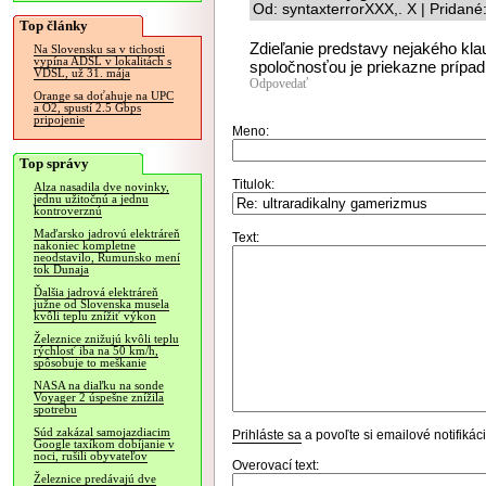
Od: syntaxterrorXXX,. X | Pridan
Top články
Zdieľanie predstavy nejakého klau
Na Slovensku sa v tichosti
vypína ADSL v lokalitách s
spoločnosťou je priekazne prípad
VDSL, už 31. mája
Odpovedať
Orange sa doťahuje na UPC
a O2, spustí 2.5 Gbps
pripojenie
Meno:
Top správy
Titulok:
Alza nasadila dve novinky,
jednu užitočnú a jednu
kontroverznú
Maďarsko jadrovú elektráreň
Text:
nakoniec kompletne
neodstavilo, Rumunsko mení
tok Dunaja
Ďalšia jadrová elektráreň
južne od Slovenska musela
kvôli teplu znížiť výkon
Železnice znižujú kvôli teplu
rýchlosť iba na 50 km/h,
spôsobuje to meškanie
NASA na diaľku na sonde
Voyager 2 úspešne znížila
spotrebu
Súd zakázal samojazdiacim
Prihláste sa
a povoľte si emailové notifiká
Google taxíkom dobíjanie v
noci, rušili obyvateľov
Overovací text:
Železnice predávajú dve