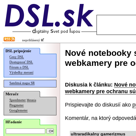
neprihlásený
Nové notebooky 
DSL pripojenie
Ceny DSL
webkamery pre o
Dostupnosť DSL
Fórum o DSL
Výsledky meraní
Satelitná mapa SR
Diskusia k článku:
Nové no
webkamery pre ochranu sú
Merače
Speedmeter
Merania
Prispievajte do diskusií ako
p
Pingmeter
Googlemeter
Komentár, na ktorý odpovedá
Hľadanie
ultraradikalny gamerizmus