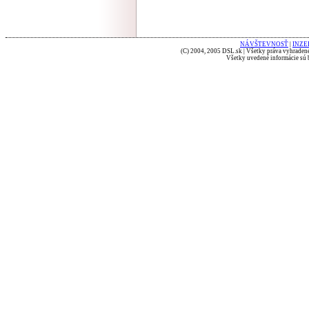
NÁVŠTEVNOSŤ
|
INZE
(C) 2004, 2005 DSL.sk | Všetky práva vyhradené
Všetky uvedené informácie sú b