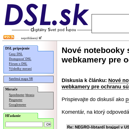
neprihlásený
Nové notebooky 
DSL pripojenie
Ceny DSL
webkamery pre o
Dostupnosť DSL
Fórum o DSL
Výsledky meraní
Satelitná mapa SR
Diskusia k článku:
Nové no
webkamery pre ochranu sú
Merače
Speedmeter
Merania
Prispievajte do diskusií ako
p
Pingmeter
Googlemeter
Komentár, na ktorý odpovedá
Hľadanie
Re: NEGRO-libtardí brajgel v U