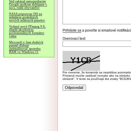
Súd zakázal samojazdiacim
Google taxíkom dobíjanie v
noci, rušili obyvateľov
NASA pripravuje ISS na
inštaláciu posledných
nových solárnych panelov
Vydaný nový FFmpeg 9.0,
zlepšil akceleráciu
Prihláste sa
a povoľte si emailové notifiká
profesionálnych formátov
videa
Overovací text:
Microsoft v čase drahých
pamätí sľubuje
optimalizovať spotrebu
RAM vo Windows 11
Pre overenie, že komentár sa nepridáva automatizov
Písmená musíte zadávať rovnako ako na obrázku veľk
obrázok". V texte sa používajú iba znaky "BC