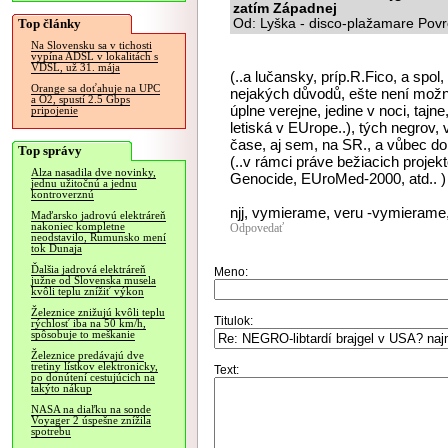
zatím Západnej
Top články
Od: Lyška - disco-plažamare Povr
Na Slovensku sa v tichosti
vypína ADSL v lokalitách s
VDSL, už 31. mája
(..a lučansky, príp.R.Fico, a spol,
Orange sa doťahuje na UPC
nejakých důvodů, ešte není možno, 
a O2, spustí 2.5 Gbps
úplne verejne, jedine v noci, tajn
pripojenie
letiská v EUrope..), tých negrov,
čase, aj sem, na SR., a vůbec do 
Top správy
(..v rámci práve bežiacich projek
Alza nasadila dve novinky,
Genocide, EUroMed-2000, atd.. )
jednu užitočnú a jednu
kontroverznú
njj, vymierame, veru -vymierame, j
Maďarsko jadrovú elektráreň
nakoniec kompletne
Odpovedať
neodstavilo, Rumunsko mení
tok Dunaja
Ďalšia jadrová elektráreň
Meno:
južne od Slovenska musela
kvôli teplu znížiť výkon
Železnice znižujú kvôli teplu
Titulok:
rýchlosť iba na 50 km/h,
spôsobuje to meškanie
Železnice predávajú dve
tretiny lístkov elektronicky,
Text:
po donútení cestujúcich na
takýto nákup
NASA na diaľku na sonde
Voyager 2 úspešne znížila
spotrebu