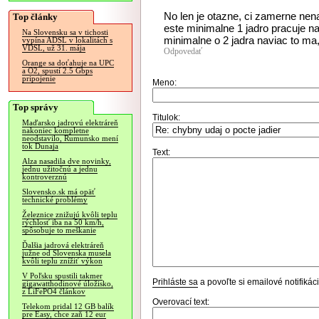
No len je otazne, ci zamerne nenap
Top články
este minimalne 1 jadro pracuje na
Na Slovensku sa v tichosti
minimalne o 2 jadra naviac to ma,
vypína ADSL v lokalitách s
VDSL, už 31. mája
Odpovedať
Orange sa doťahuje na UPC
a O2, spustí 2.5 Gbps
pripojenie
Meno:
Top správy
Titulok:
Maďarsko jadrovú elektráreň
nakoniec kompletne
neodstavilo, Rumunsko mení
tok Dunaja
Text:
Alza nasadila dve novinky,
jednu užitočnú a jednu
kontroverznú
Slovensko.sk má opäť
technické problémy
Železnice znižujú kvôli teplu
rýchlosť iba na 50 km/h,
spôsobuje to meškanie
Ďalšia jadrová elektráreň
južne od Slovenska musela
kvôli teplu znížiť výkon
V Poľsku spustili takmer
Prihláste sa
a povoľte si emailové notifiká
gigawatthodinové úložisko,
z LiFePO4 článkov
Overovací text:
Telekom pridal 12 GB balík
pre Easy, chce zaň 12 eur