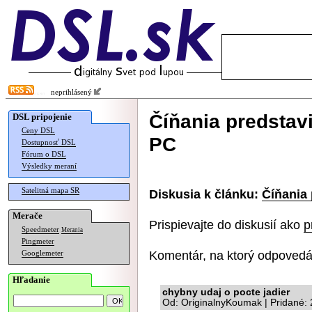
neprihlásený
Číňania predstav
DSL pripojenie
Ceny DSL
PC
Dostupnosť DSL
Fórum o DSL
Výsledky meraní
Satelitná mapa SR
Diskusia k článku:
Číňania 
Merače
Prispievajte do diskusií ako
p
Speedmeter
Merania
Pingmeter
Komentár, na ktorý odpovedá
Googlemeter
Hľadanie
chybny udaj o pocte jadier
Od: OriginalnyKoumak | Pridané: