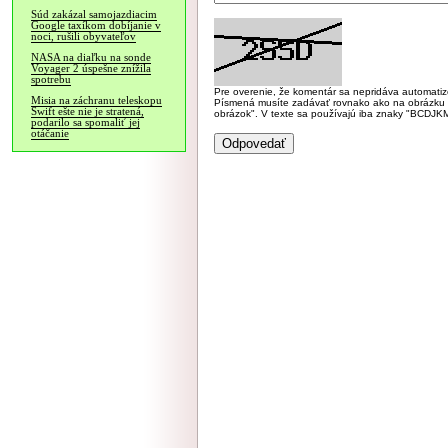
Súd zakázal samojazdiacim
Google taxíkom dobíjanie v
noci, rušili obyvateľov
NASA na diaľku na sonde
Voyager 2 úspešne znížila
spotrebu
Pre overenie, že komentár sa nepridáva automatizov
Misia na záchranu teleskopu
Písmená musíte zadávať rovnako ako na obrázku veľk
Swift ešte nie je stratená,
obrázok". V texte sa používajú iba znaky "BC
podarilo sa spomaliť jej
otáčanie