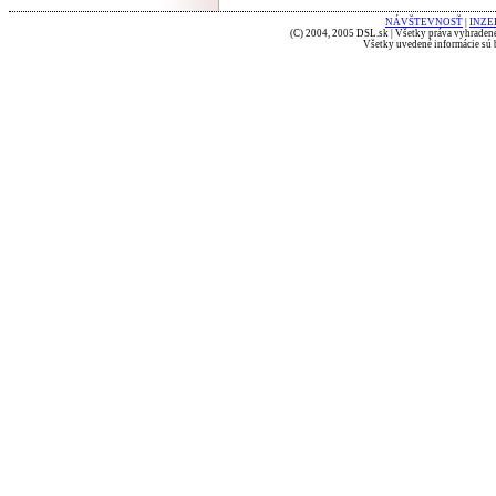
NÁVŠTEVNOSŤ
|
INZE
(C) 2004, 2005 DSL.sk | Všetky práva vyhradené
Všetky uvedené informácie sú b