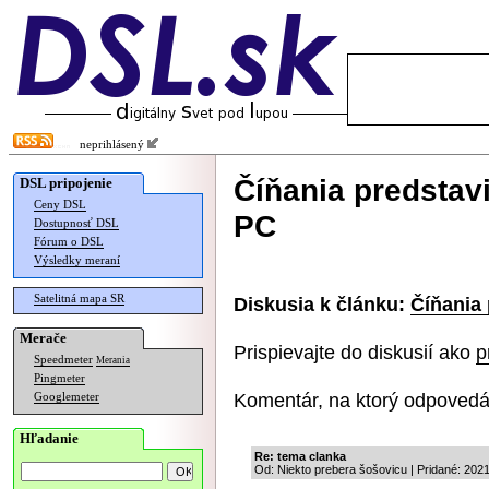
neprihlásený
Číňania predstav
DSL pripojenie
Ceny DSL
PC
Dostupnosť DSL
Fórum o DSL
Výsledky meraní
Satelitná mapa SR
Diskusia k článku:
Číňania 
Merače
Prispievajte do diskusií ako
p
Speedmeter
Merania
Pingmeter
Komentár, na ktorý odpovedá
Googlemeter
Hľadanie
Re: tema clanka
Od: Niekto prebera šošovicu | Pridané: 202