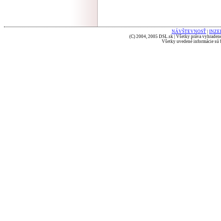
NÁVŠTEVNOSŤ
|
INZE
(C) 2004, 2005 DSL.sk | Všetky práva vyhradené
Všetky uvedené informácie sú b