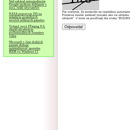
Súd zakázal samojazdiacim
Google taxíkom dobíjanie v
noci, rušili obyvateľov
Pre overenie, že komentár sa nepridáva automatizov
NASA pripravuje ISS na
Písmená musíte zadávať rovnako ako na obrázku veľk
inštaláciu posledných
obrázok". V texte sa používajú iba znaky "BC
nových solárnych panelov
Vydaný nový FFmpeg 9.0,
zlepšil akceleráciu
profesionálnych formátov
videa
Microsoft v čase drahých
pamätí sľubuje
optimalizovať spotrebu
RAM vo Windows 11