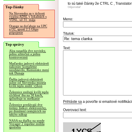
to sú také články že CTRL C , Translato
Top články
Odpovedať
Na Slovensku sa v tichosti
vypína ADSL v lokalitách s
Meno:
VDSL, už 31. mája
Orange sa doťahuje na UPC
a O2, spustí 2.5 Gbps
pripojenie
Titulok:
Top správy
Text:
Alza nasadila dve novinky,
jednu užitočnú a jednu
kontroverznú
Maďarsko jadrovú elektráreň
nakoniec kompletne
neodstavilo, Rumunsko mení
tok Dunaja
Ďalšia jadrová elektráreň
južne od Slovenska musela
kvôli teplu znížiť výkon
Železnice znižujú kvôli teplu
rýchlosť iba na 50 km/h,
spôsobuje to meškanie
Prihláste sa
a povoľte si emailové notifiká
Železnice predávajú dve
tretiny lístkov elektronicky,
Overovací text:
po donútení cestujúcich na
takýto nákup
NASA na diaľku na sonde
Voyager 2 úspešne znížila
spotrebu