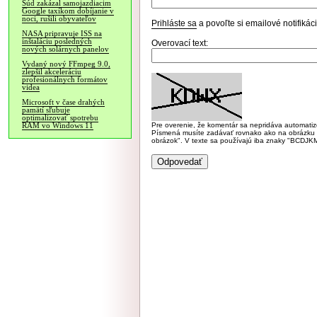
Súd zakázal samojazdiacim
Google taxíkom dobíjanie v
noci, rušili obyvateľov
Prihláste sa
a povoľte si emailové notifiká
NASA pripravuje ISS na
inštaláciu posledných
Overovací text:
nových solárnych panelov
Vydaný nový FFmpeg 9.0,
zlepšil akceleráciu
profesionálnych formátov
videa
Microsoft v čase drahých
pamätí sľubuje
optimalizovať spotrebu
Pre overenie, že komentár sa nepridáva automatizov
RAM vo Windows 11
Písmená musíte zadávať rovnako ako na obrázku veľk
obrázok". V texte sa používajú iba znaky "BC