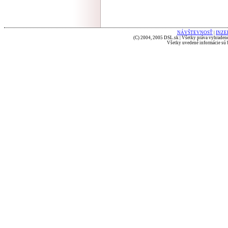
NÁVŠTEVNOSŤ
|
INZE
(C) 2004, 2005 DSL.sk | Všetky práva vyhradené
Všetky uvedené informácie sú b