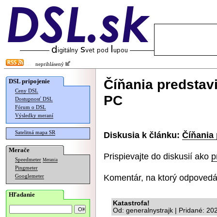
neprihlásený
Číňania predstav
DSL pripojenie
Ceny DSL
PC
Dostupnosť DSL
Fórum o DSL
Výsledky meraní
Satelitná mapa SR
Diskusia k článku:
Číňania 
Merače
Prispievajte do diskusií ako
p
Speedmeter
Merania
Pingmeter
Komentár, na ktorý odpovedá
Googlemeter
Hľadanie
Katastrofa!
Od: generalnystrajk | Pridané: 20