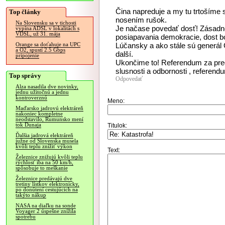
Čina napreduje a my tu trtoším
Top články
nosením rušok.
Na Slovensku sa v tichosti
Je načase povedať dosť! Zásadne
vypína ADSL v lokalitách s
VDSL, už 31. mája
posiapavania demokracie, dost bo
Lúčansky a ako stále sú generál 
Orange sa doťahuje na UPC
a O2, spustí 2.5 Gbps
další.
pripojenie
Ukončime to! Referendum za pre
slusnosti a odbornosti , referen
Top správy
Odpovedať
Alza nasadila dve novinky,
jednu užitočnú a jednu
kontroverznú
Meno:
Maďarsko jadrovú elektráreň
nakoniec kompletne
neodstavilo, Rumunsko mení
tok Dunaja
Titulok:
Ďalšia jadrová elektráreň
južne od Slovenska musela
kvôli teplu znížiť výkon
Text:
Železnice znižujú kvôli teplu
rýchlosť iba na 50 km/h,
spôsobuje to meškanie
Železnice predávajú dve
tretiny lístkov elektronicky,
po donútení cestujúcich na
takýto nákup
NASA na diaľku na sonde
Voyager 2 úspešne znížila
spotrebu