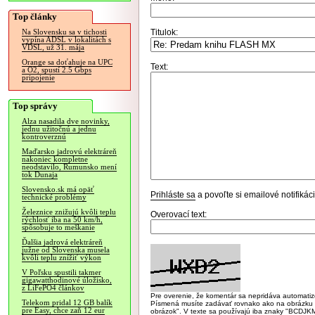
Top články
Titulok:
Na Slovensku sa v tichosti
vypína ADSL v lokalitách s
VDSL, už 31. mája
Orange sa doťahuje na UPC
Text:
a O2, spustí 2.5 Gbps
pripojenie
Top správy
Alza nasadila dve novinky,
jednu užitočnú a jednu
kontroverznú
Maďarsko jadrovú elektráreň
nakoniec kompletne
neodstavilo, Rumunsko mení
tok Dunaja
Slovensko.sk má opäť
Prihláste sa
a povoľte si emailové notifiká
technické problémy
Železnice znižujú kvôli teplu
Overovací text:
rýchlosť iba na 50 km/h,
spôsobuje to meškanie
Ďalšia jadrová elektráreň
južne od Slovenska musela
kvôli teplu znížiť výkon
V Poľsku spustili takmer
gigawatthodinové úložisko,
z LiFePO4 článkov
Pre overenie, že komentár sa nepridáva automatizov
Telekom pridal 12 GB balík
Písmená musíte zadávať rovnako ako na obrázku veľk
pre Easy, chce zaň 12 eur
obrázok". V texte sa používajú iba znaky "BC