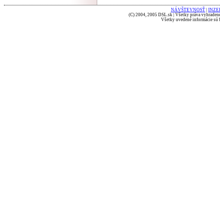
NÁVŠTEVNOSŤ
|
INZE
(C) 2004, 2005 DSL.sk | Všetky práva vyhradené
Všetky uvedené informácie sú b