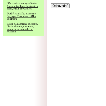
Súd zakázal samojazdiacim
Google taxíkom dobíjanie v
noci, rušili obyvateľov
NASA na diaľku na sonde
Voyager 2 úspešne znížila
spotrebu
Misia na záchranu teleskopu
Swift ešte nie je stratená,
podarilo sa spomaliť jej
otáčanie