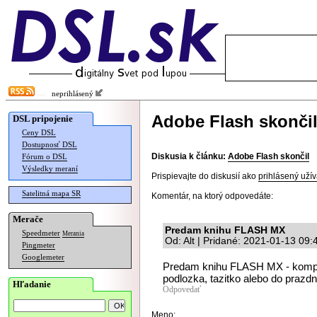
neprihlásený
Adobe Flash skonči
DSL pripojenie
Ceny DSL
Dostupnosť DSL
Diskusia k článku:
Adobe Flash skončil
Fórum o DSL
Výsledky meraní
Prispievajte do diskusií ako
prihlásený užív
Satelitná mapa SR
Komentár, na ktorý odpovedáte:
Merače
Predam knihu FLASH MX
Speedmeter
Merania
Od: Alt | Pridané: 2021-01-13 09:
Pingmeter
Googlemeter
Predam knihu FLASH MX - komple
podlozka, tazitko alebo do prazdne
Hľadanie
Odpovedať
Meno: