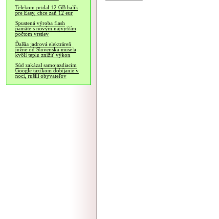
Telekom pridal 12 GB balík
pre Easy, chce zaň 12 eur
Spustená výroba flash
pamäte s novým najvyšším
počtom vrstiev
Ďalšia jadrová elektráreň
južne od Slovenska musela
kvôli teplu znížiť výkon
Súd zakázal samojazdiacim
Google taxíkom dobíjanie v
noci, rušili obyvateľov