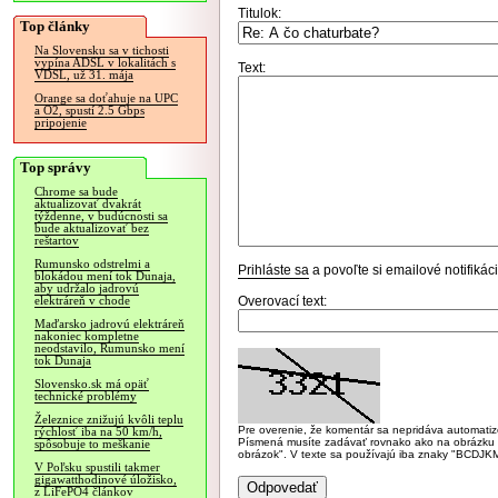
Titulok:
Top články
Na Slovensku sa v tichosti
vypína ADSL v lokalitách s
Text:
VDSL, už 31. mája
Orange sa doťahuje na UPC
a O2, spustí 2.5 Gbps
pripojenie
Top správy
Chrome sa bude
aktualizovať dvakrát
týždenne, v budúcnosti sa
bude aktualizovať bez
reštartov
Rumunsko odstrelmi a
Prihláste sa
a povoľte si emailové notifiká
blokádou mení tok Dunaja,
aby udržalo jadrovú
Overovací text:
elektráreň v chode
Maďarsko jadrovú elektráreň
nakoniec kompletne
neodstavilo, Rumunsko mení
tok Dunaja
Slovensko.sk má opäť
technické problémy
Železnice znižujú kvôli teplu
Pre overenie, že komentár sa nepridáva automatizov
rýchlosť iba na 50 km/h,
Písmená musíte zadávať rovnako ako na obrázku veľk
spôsobuje to meškanie
obrázok". V texte sa používajú iba znaky "BC
V Poľsku spustili takmer
gigawatthodinové úložisko,
z LiFePO4 článkov