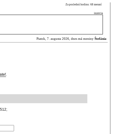
Za poslednú hodinu: 68 meraní
inzercia
Piatok, 7. augusta 2026, dnes má meniny
Štefánia
l
ateľ
.
8512;