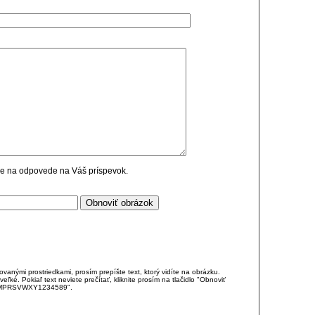
cie na odpovede na Váš príspevok.
anými prostriedkami, prosím prepíšte text, ktorý vidíte na obrázku.
é. Pokiaľ text neviete prečítať, kliknite prosím na tlačidlo "Obnoviť
DJKMPRSVWXY1234589".