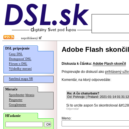
neprihlásený
Adobe Flash skonči
DSL pripojenie
Ceny DSL
Dostupnosť DSL
Diskusia k článku:
Adobe Flash skončil
Fórum o DSL
Výsledky meraní
Prispievajte do diskusií ako
prihlásený užív
Satelitná mapa SR
Komentár, na ktorý odpovedáte:
Merače
Re: A čo chaturbate?
Speedmeter
Merania
Od: Pohnojic | Pridané: 2021-01-14 01:31:12
Pingmeter
Googlemeter
Si to urcite aspon 5x skontroloval &#12
Odpovedať
Hľadanie
Meno: